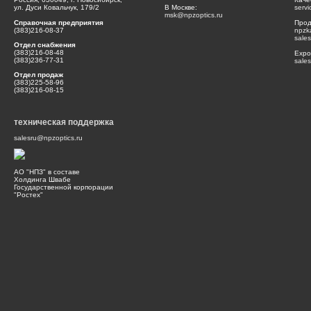
ул. Дуси Ковальчук, 179/2
В Москве:
serv
msk@npzoptics.ru
Справочная предприятия
Прод
(383)216-08-37
npzk
sale
Отдел снабжения
(383)216-08-48
Expor
(383)236-77-31
sale
Отдел продаж
(383)225-58-96
(383)216-08-15
техническая поддержка
salesru@npzoptics.ru
АО "НПЗ" в составе
Холдинга Швабе
Государственной корпорации
"Ростех"