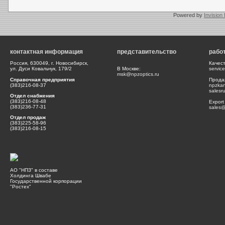
Powered by
Invision
контактная информация
представительство
рабо
Россия, 630049, г. Новосибирск,
Качес
ул. Дуси Ковальчук, 179/2
В Москве:
servic
msk@npzoptics.ru
Справочная предприятия
Прода
(383)216-08-37
npzka
salesr
Отдел снабжения
(383)216-08-48
Export
(383)236-77-31
sales@
Отдел продаж
(383)225-58-96
(383)216-08-15
АО "НПЗ" в составе
Холдинга Швабе
Государственной корпорации
"Ростех"