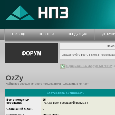
О ЗАВОДЕ
НОВОСТИ
ПРОДУКЦИЯ
ГДЕ КУП
Помо
ФОРУМ
Здравствуйте Гость (
Вход
|
Регистраци
Официальный форум АО "НПЗ"
-
OzZy
Найти все сообщения этого пользователя
·
Добавить в контакт
Статистика активности
Всего полезных
95
сообщений
( 0.43% всех сообщений форума )
Сообщений в день
0