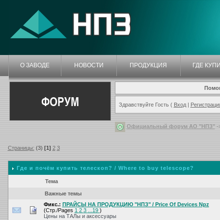
О ЗАВОДЕ
НОВОСТИ
ПРОДУКЦИЯ
ГДЕ КУП
Помо
ФОРУМ
Здравствуйте Гость (
Вход
|
Регистраци
Официальный форум АО "НПЗ"
-
Страницы:
(3)
[1]
2
3
Где и почём купить телескоп? / Where to buy telescope?
Тема
Важные темы
Фикс.:
ПРАЙСЫ НА ПРОДУКЦИЮ "НПЗ" / Price Of Devices Npz
(Стр./Pages
1
2
3
...19
)
Цены на ТАЛы и аксессуары