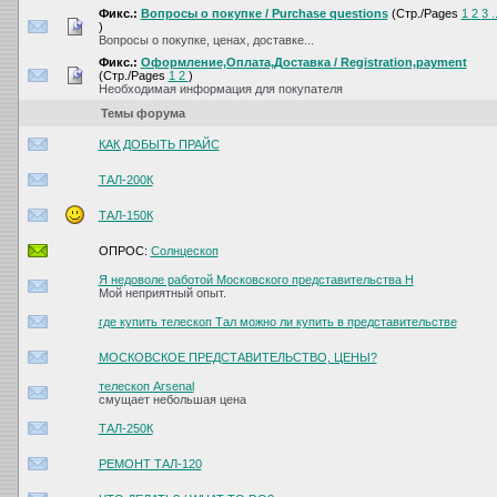
Фикс.:
Вопросы о покупке / Purchase questions
(Стр./Pages
1
2
3
.
)
Вопросы о покупке, ценах, доставке...
Фикс.:
Оформление,Оплата,Доставка / Registration,payment
(Стр./Pages
1
2
)
Необходимая информация для покупателя
Темы форума
КАК ДОБЫТЬ ПРАЙС
ТАЛ-200К
ТАЛ-150К
ОПРОС:
Солнцескоп
Я недоволе работой Московского представительства Н
Мой неприятный опыт.
где купить телескоп Тал можно ли купить в представительстве
МОСКОВСКОЕ ПРЕДСТАВИТЕЛЬСТВО, ЦЕНЫ?
телескоп Arsenal
смущает небольшая цена
ТАЛ-250К
РЕМОНТ ТАЛ-120