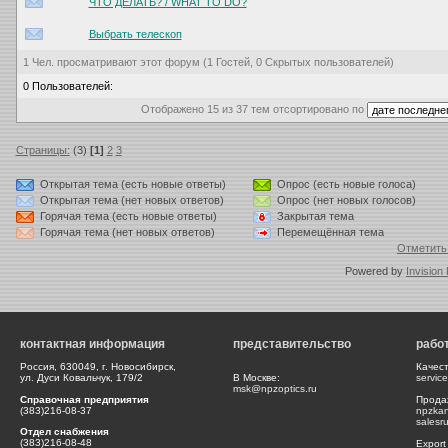
ЧТО ДЕЛАТЬ? / WHAT TO DO?
Выбрать телескоп
1 Чел. просматривают этот форум (1 Гостей, 0 Скрытых пользователей)
0 Пользователей:
Отображено 15 из 37 тем отсортировано по
Страницы:
(3)
[1]
2
3
Открытая тема (есть новые ответы)
Опрос (есть новые голоса)
Открытая тема (нет новых ответов)
Опрос (нет новых голосов)
Горячая тема (есть новые ответы)
Закрытая тема
Горячая тема (нет новых ответов)
Перемещённая тема
Отметить
Powered by
Invision
контактная информация
представительство
рабо
Россия, 630049, г. Новосибирск,
Качес
ул. Дуси Ковальчук, 179/2
В Москве:
servic
msk@npzoptics.ru
Справочная предприятия
Прода
(383)216-08-37
npzka
salesr
Отдел снабжения
(383)216-08-48
Export