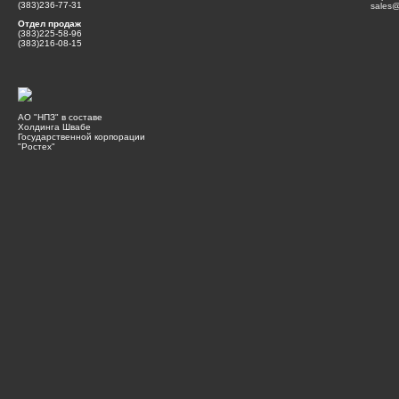
(383)236-77-31
sales@
Отдел продаж
(383)225-58-96
(383)216-08-15
АО "НПЗ" в составе
Холдинга Швабе
Государственной корпорации
"Ростех"