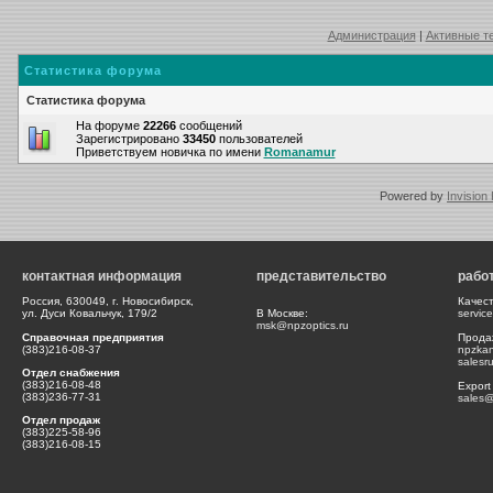
Администрация
|
Активные т
Статистика форума
Статистика форума
На форуме
22266
сообщений
Зарегистрировано
33450
пользователей
Приветствуем новичка по имени
Romanamur
Powered by
Invision
контактная информация
представительство
рабо
Россия, 630049, г. Новосибирск,
Качес
ул. Дуси Ковальчук, 179/2
В Москве:
servic
msk@npzoptics.ru
Справочная предприятия
Прода
(383)216-08-37
npzka
salesr
Отдел снабжения
(383)216-08-48
Export
(383)236-77-31
sales@
Отдел продаж
(383)225-58-96
(383)216-08-15