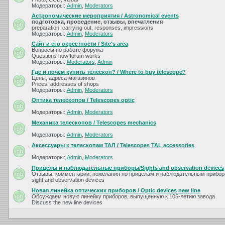
Модераторы:
Admin
,
Moderators
Астрономические мероприятия / Astronomical events
подготовка, проведение, отзывы, впечатления
preparation, carrying out, responses, impressions
Модераторы:
Admin
,
Moderators
Сайт и его окрестности / Site's area
Вопросы по работе форума
Questions how forum works
Модераторы:
Moderators
,
Admin
Где и почём купить телескоп? / Where to buy telescope?
Цены, адреса магазинов
Prices, addresses of shops
Модераторы:
Admin
,
Moderators
Оптика телескопов / Telescopes optic
Модераторы:
Admin
,
Moderators
Механика телескопов / Telescopes mechanics
Модераторы:
Admin
,
Moderators
Аксессуары к телескопам ТАЛ / Telescopes TAL accessories
Модераторы:
Admin
,
Moderators
Прицелы и наблюдательные приборы/Sights and observation devices
Отзывы, комментарии, пожелания по прицелам и наблюдательным прибора
sight and observation devices
Новая линейка оптических приборов / Optic devices new line
Обсуждаем новую линейку приборов, выпущенную к 105-летию завода
Discuss the new line devices