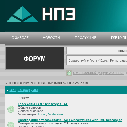
О ЗАВОДЕ
НОВОСТИ
ПРОДУКЦИЯ
ГДЕ КУП
Помо
ФОРУМ
Здравствуйте Гость (
Вход
|
Регистраци
Официальный форум АО "НПЗ"
-
С возвращением; Ваш последний визит 6 Aug 2026, 20:45
Общие форумы
Форум
Телескопы ТАЛ / Telescopes TAL
Общие вопросы
General questions
Модераторы:
Admin
,
Moderators
Наблюдения с телескопами ТАЛ / Observations with TAL telescopes
Фотографические, с помощью CCD, визуальные
Photo, CCD, visual