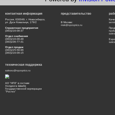
контактная информация
представительство
раб
Россия, 630049, г. Новосибирск,
Каче
ул. Дуси Ковальчук, 179/2
В Москве:
serv
msk@npzoptics.ru
Справочная предприятия
Прод
(383)216-08-37
npzk
sale
Отдел снабжения
(383)216-08-48
Expor
(383)236-77-31
sale
Отдел продаж
(383)225-58-96
(383)216-08-15
техническая поддержка
salesru@npzoptics.ru
АО "НПЗ" в составе
Холдинга Швабе
Государственной корпорации
"Ростех"