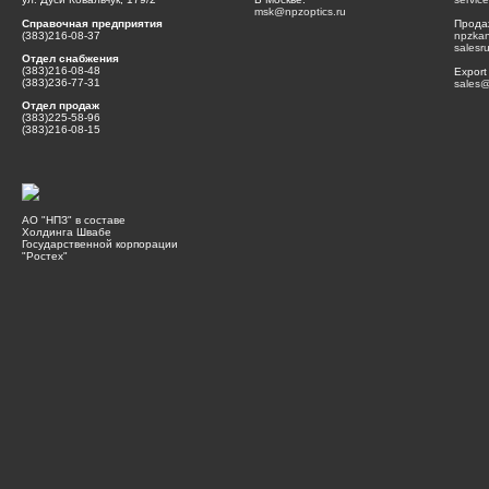
msk@npzoptics.ru
Справочная предприятия
Прода
(383)216-08-37
npzka
salesr
Отдел снабжения
(383)216-08-48
Export
(383)236-77-31
sales@
Отдел продаж
(383)225-58-96
(383)216-08-15
АО "НПЗ" в составе
Холдинга Швабе
Государственной корпорации
"Ростех"