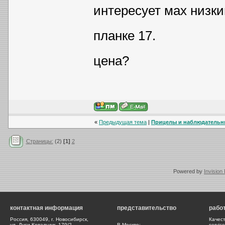
интересует мах низки
планке 17.
цена?
«
Предыдущая тема
|
Прицелы и наблюдательные
Страницы:
(2)
[1]
2
Powered by
Invision
контактная информация
представительство
рабо
Россия, 630049, г. Новосибирск,
Качес
ул. Дуси Ковальчук, 179/2
В Москве:
servic