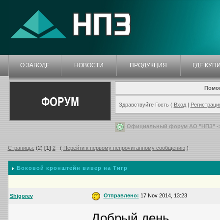
О ЗАВОДЕ
НОВОСТИ
ПРОДУКЦИЯ
ГДЕ КУП
Помо
ФОРУМ
Здравствуйте Гость (
Вход
|
Регистраци
Официальный форум АО "НПЗ"
-
Страницы:
(2)
[1]
2
(
Перейти к первому непрочитанному сообщению
)
Боковой кронштейн вивер на Тигр
Отправлено:
17 Nov 2014, 13:23
Shigorev
Добрый день.