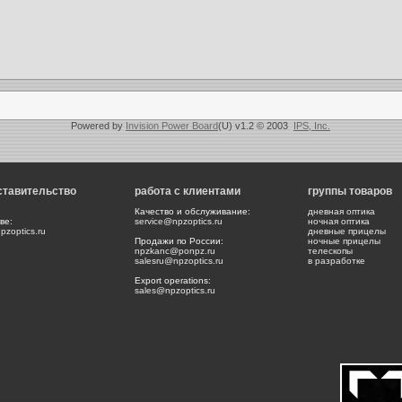
Powered by
Invision Power Board
(U) v1.2 © 2003
IPS, Inc.
ставительство
работа с клиентами
группы товаров
Качество и обслуживание:
дневная оптика
ве:
service@npzoptics.ru
ночная оптика
zoptics.ru
дневные прицелы
Продажи по России:
ночные прицелы
npzkanc@ponpz.ru
телескопы
salesru@npzoptics.ru
в разработке
Export operations:
sales@npzoptics.ru