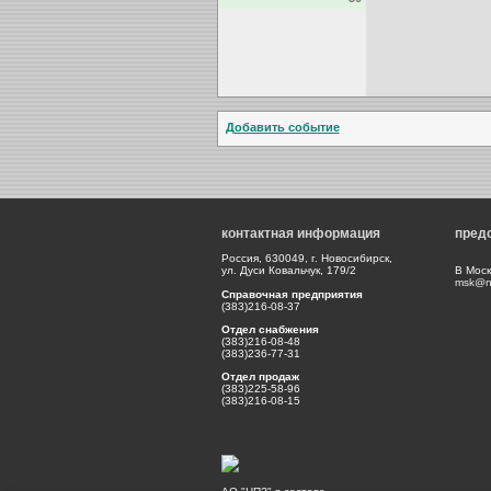
Добавить событие
контактная информация
пред
Россия, 630049, г. Новосибирск,
ул. Дуси Ковальчук, 179/2
В Моск
msk@np
Справочная предприятия
(383)216-08-37
Отдел снабжения
(383)216-08-48
(383)236-77-31
Отдел продаж
(383)225-58-96
(383)216-08-15