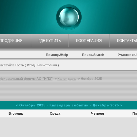
ПРОДУКЦИЯ
ГДЕ КУПИТЬ
КООПЕРАЦИЯ
КОНТАКТЫ
Помощь/Help
Поиск/Search
Участники/P
вствуйте Гость (
Вход
|
Регистрация
)
фициальный форум АО "НПЗ"
->
Календарь
-> Ноябрь 2025
<
Октябрь 2025
· Календарь событий ·
Декабрь 2025
>
Вторник
Среда
Четверг
Пя