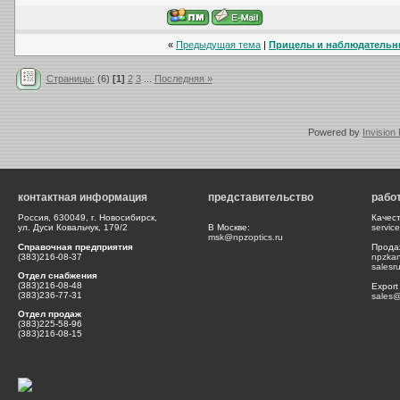
«
Предыдущая тема
|
Прицелы и наблюдательные
Страницы:
(6)
[1]
2
3
...
Последняя »
Powered by
Invision
контактная информация
представительство
рабо
Россия, 630049, г. Новосибирск,
Качес
ул. Дуси Ковальчук, 179/2
В Москве:
servic
msk@npzoptics.ru
Справочная предприятия
Прода
(383)216-08-37
npzka
salesr
Отдел снабжения
(383)216-08-48
Export
(383)236-77-31
sales@
Отдел продаж
(383)225-58-96
(383)216-08-15