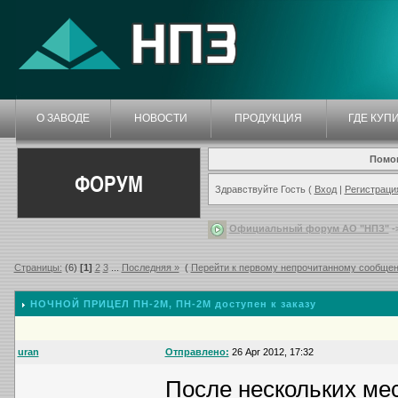
О ЗАВОДЕ
НОВОСТИ
ПРОДУКЦИЯ
ГДЕ КУП
Помо
ФОРУМ
Здравствуйте Гость (
Вход
|
Регистраци
Официальный форум АО "НПЗ"
-
Страницы:
(6)
[1]
2
3
...
Последняя »
(
Перейти к первому непрочитанному сообще
НОЧНОЙ ПРИЦЕЛ ПН-2М
, ПН-2М доступен к заказу
uran
Отправлено:
26 Apr 2012, 17:32
После нескольких ме