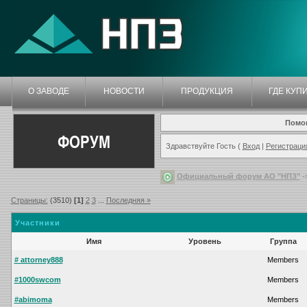
О ЗАВОДЕ
НОВОСТИ
ПРОДУКЦИЯ
ГДЕ КУП
Помо
ФОРУМ
Здравствуйте Гость (
Вход
|
Регистраци
Официальный форум АО "НПЗ"
-
Страницы:
(3510)
[1]
2
3
...
Последняя »
Участники
Имя
Уровень
Группа
# attorney888
Members
#1000swcom
Members
#abimoma
Members