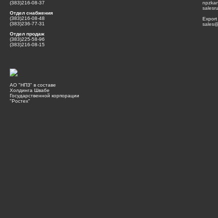
(383)216-08-37
npzka
salesr
Отдел снабжения
(383)216-08-48
Export
(383)236-77-31
sales@
Отдел продаж
(383)225-58-96
(383)216-08-15
АО "НПЗ" в составе
Холдинга Швабе
Государственной корпорации
"Ростех"