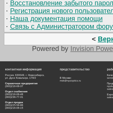
·
Восстановление забытого паро
·
Регистрация нового пользовате
·
Наша документация помощи
·
Связь с Администратором фор
<
Вер
Powered by
Invision Powe
контактная информация
представительство
раб
Россия, 630049, г. Новосибирск,
Каче
ул. Дуси Ковальчук, 179/2
В Москве:
serv
msk@npzoptics.ru
Справочная предприятия
Прод
(383)216-08-37
npzk
sale
Отдел снабжения
(383)216-08-48
Expor
(383)236-77-31
sale
Отдел продаж
(383)225-58-96
(383)216-08-15