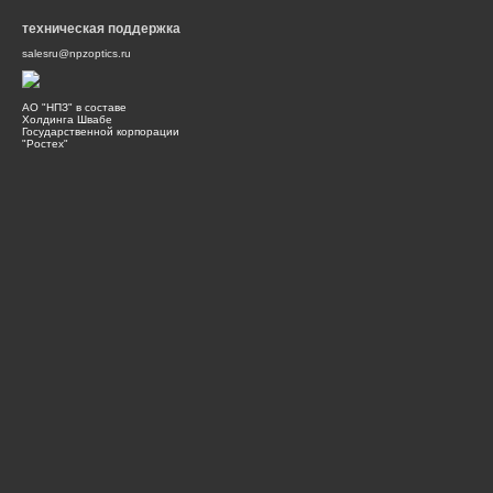
техническая поддержка
salesru@npzoptics.ru
АО "НПЗ" в составе
Холдинга Швабе
Государственной корпорации
"Ростех"