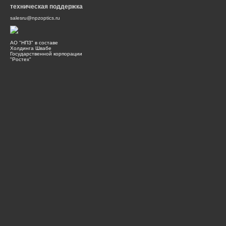
техническая поддержка
salesru@npzoptics.ru
АО "НПЗ" в составе
Холдинга Швабе
Государственной корпорации
"Ростех"