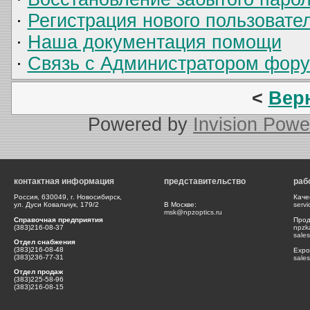
·
Регистрация нового пользовате
·
Наша документация помощи
·
Связь с Администратором фор
<
Вер
Powered by
Invision Powe
контактная информация
представительство
раб
Россия, 630049, г. Новосибирск,
Каче
ул. Дуси Ковальчук, 179/2
В Москве:
serv
msk@npzoptics.ru
Справочная предприятия
Прод
(383)216-08-37
npzk
sale
Отдел снабжения
(383)216-08-48
Expor
(383)236-77-31
sale
Отдел продаж
(383)225-58-96
(383)216-08-15