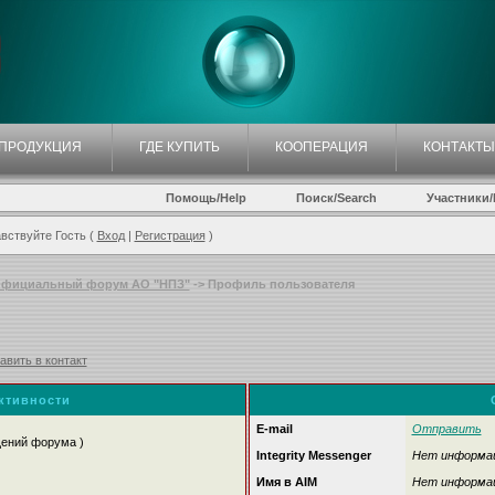
ПРОДУКЦИЯ
ГДЕ КУПИТЬ
КООПЕРАЦИЯ
КОНТАКТЫ
Помощь/Help
Поиск/Search
Участники/P
вствуйте Гость (
Вход
|
Регистрация
)
фициальный форум АО "НПЗ"
-> Профиль пользователя
авить в контакт
активности
E-mail
Отправить
щений форума )
Integrity Messenger
Нет информа
Имя в AIM
Нет информа