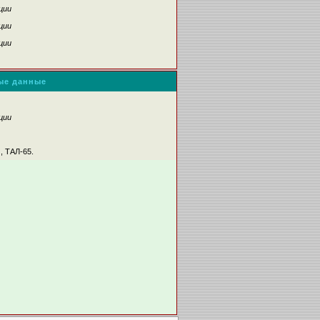
ции
ции
ции
ые данные
ции
, ТАЛ-65.