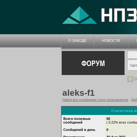
О ЗАВОДЕ
НОВОСТИ
ФОРУМ
Здра
О
aleks-f1
Найти все сообщения этого пользователя
·
Доб
Статистика 
Всего полезных
50
сообщений
( 0.22% всех сооб
Сообщений в день
0