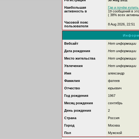
Регистрация
30 Aug 2011
Наибольшая
Где и почём купить 
активность в
19 сообщений в эт
( 38% всех активн
Часовой пояс
8 Aug 2026, 22:51
пользователя
Информ
Вебсайт
Нет информации
Дата рождения
Нет информации
Место жительства
Нет информации
Увлечения
Нет информации
Имя
александр
Фамилия
фатеев
Отчество
юрьевич
Год рождения
1967
Месяц рождения
сентябрь
День рождения
2
Страна
Россия
Город
Москва
Пол
Мужской