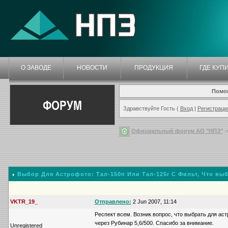
О ЗАВОДЕ
НОВОСТИ
ПРОДУКЦИЯ
ГДЕ КУП
Помо
ФОРУМ
Здравствуйте Гость (
Вход
|
Регистраци
Официальный форум АО "НПЗ"
-
Выбор Для Астрофото: Тал-150п Или Тал-125r С Фильт
, Что вы
VKTR_19_
Отправлено:
2 Jun 2007, 11:14
Респект всем. Возник вопрос, что выбрать для а
через Рубинар 5,6/500. Спасибо за внимание.
Unregistered