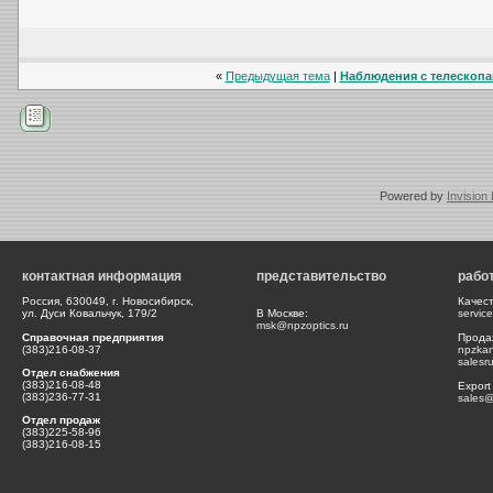
«
Предыдущая тема
|
Наблюдения с телескопам
Powered by
Invision
контактная информация
представительство
рабо
Россия, 630049, г. Новосибирск,
Качес
ул. Дуси Ковальчук, 179/2
В Москве:
servic
msk@npzoptics.ru
Справочная предприятия
Прода
(383)216-08-37
npzka
salesr
Отдел снабжения
(383)216-08-48
Export
(383)236-77-31
sales@
Отдел продаж
(383)225-58-96
(383)216-08-15