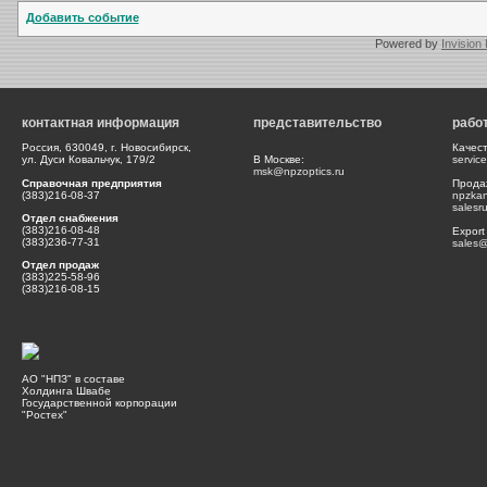
Добавить событие
Powered by
Invision
контактная информация
представительство
рабо
Россия, 630049, г. Новосибирск,
Качес
ул. Дуси Ковальчук, 179/2
В Москве:
servic
msk@npzoptics.ru
Справочная предприятия
Прода
(383)216-08-37
npzka
salesr
Отдел снабжения
(383)216-08-48
Export
(383)236-77-31
sales@
Отдел продаж
(383)225-58-96
(383)216-08-15
АО "НПЗ" в составе
Холдинга Швабе
Государственной корпорации
"Ростех"