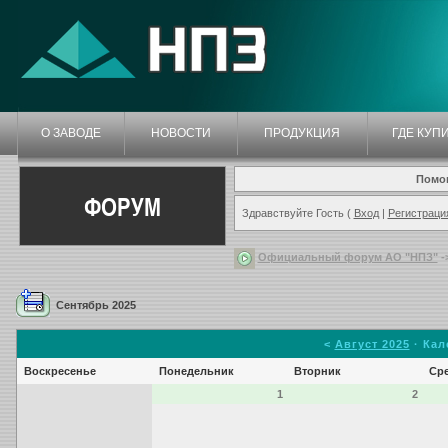
О ЗАВОДЕ
НОВОСТИ
ПРОДУКЦИЯ
ГДЕ КУП
Помо
ФОРУМ
Здравствуйте Гость (
Вход
|
Регистраци
Официальный форум АО "НПЗ"
-
Сентябрь 2025
<
Август 2025
· Кал
Воскресенье
Понедельник
Вторник
Ср
1
2