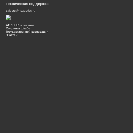
техническая поддержка
salesru@npzoptics.ru
АО "НПЗ" в составе
Холдинга Швабе
Государственной корпорации
"Ростех"