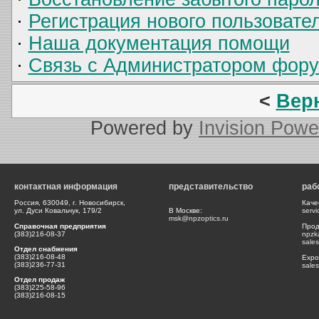
·
Регистрация нового пользовате
·
Наша документация помощи
·
Связь с Администратором фор
<
Вер
Powered by
Invision Powe
контактная информация
представительство
раб
Россия, 630049, г. Новосибирск,
Каче
ул. Дуси Ковальчук, 179/2
В Москве:
serv
msk@npzoptics.ru
Справочная предприятия
Прод
(383)216-08-37
npzk
sale
Отдел снабжения
(383)216-08-48
Expor
(383)236-77-31
sale
Отдел продаж
(383)225-58-96
(383)216-08-15