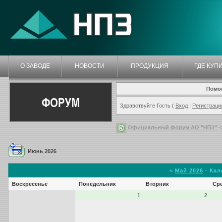
О ЗАВОДЕ
НОВОСТИ
ПРОДУКЦИЯ
ГДЕ КУП
Помо
ФОРУМ
Здравствуйте Гость (
Вход
|
Регистраци
Официальный форум АО "НПЗ"
-
Июнь 2026
<
Май 2026
· Кал
Воскресенье
Понедельник
Вторник
Ср
1
2