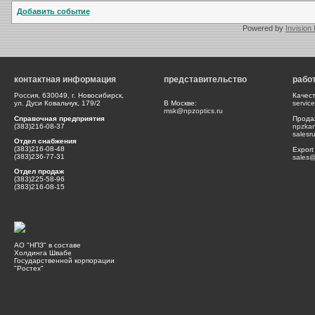
Добавить событие
Powered by
Invision
контактная информация
представительство
рабо
Россия, 630049, г. Новосибирск,
Качес
ул. Дуси Ковальчук, 179/2
В Москве:
servic
msk@npzoptics.ru
Справочная предприятия
Прода
(383)216-08-37
npzka
salesr
Отдел снабжения
(383)216-08-48
Export
(383)236-77-31
sales@
Отдел продаж
(383)225-58-96
(383)216-08-15
АО "НПЗ" в составе
Холдинга Швабе
Государственной корпорации
"Ростех"