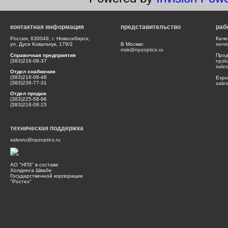
контактная информация
представительство
раб
Россия, 630049, г. Новосибирск,
Каче
ул. Дуси Ковальчук, 179/2
В Москве:
serv
msk@npzoptics.ru
Справочная предприятия
Прод
(383)216-08-37
npzk
sale
Отдел снабжения
(383)216-08-48
Expor
(383)236-77-31
sale
Отдел продаж
(383)225-58-96
(383)216-08-15
техническая поддержка
salesru@npzoptics.ru
АО "НПЗ" в составе
Холдинга Швабе
Государственной корпорации
"Ростех"