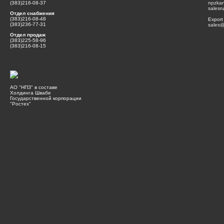
(383)216-08-37
npzka
salesr
Отдел снабжения
(383)216-08-48
Export
(383)236-77-31
sales@
Отдел продаж
(383)225-58-96
(383)216-08-15
АО "НПЗ" в составе
Холдинга Швабе
Государственной корпорации
"Ростех"