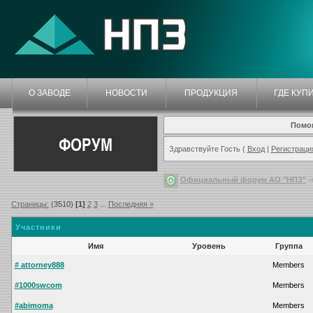
О ЗАВОДЕ
НОВОСТИ
ПРОДУКЦИЯ
ГДЕ КУП
Помо
ФОРУМ
Здравствуйте Гость (
Вход
|
Регистраци
Официальный форум АО "НПЗ"
-
Страницы:
(3510)
[1]
2
3
...
Последняя »
Участники
Имя
Уровень
Группа
# attorney888
Members
#1000swcom
Members
#abimoma
Members