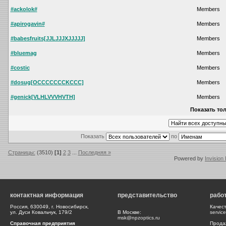
#ackolok#
Members
#apirogavin#
Members
#babesfruits[JJLJJJXJJJJJ]
Members
#bluemag
Members
#costic
Members
#dosug[OCCCCCCCKCCC]
Members
#genick[VLHLVVVHVTH]
Members
Показать тол
Показать
по
Страницы:
(3510)
[1]
2
3
...
Последняя »
Powered by
Invision
контактная информация
представительство
рабо
Россия, 630049, г. Новосибирск,
Качес
ул. Дуси Ковальчук, 179/2
В Москве:
servic
msk@npzoptics.ru
Справочная предприятия
Прода