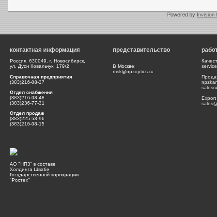
Powered by
Invision
контактная информация
представительство
рабо
Россия, 630049, г. Новосибирск,
Качес
ул. Дуси Ковальчук, 179/2
В Москве:
servic
msk@npzoptics.ru
Справочная предприятия
Прода
(383)216-08-37
npzka
salesr
Отдел снабжения
(383)216-08-48
Export
(383)236-77-31
sales@
Отдел продаж
(383)225-58-96
(383)216-08-15
АО "НПЗ" в составе
Холдинга Швабе
Государственной корпорации
"Ростех"