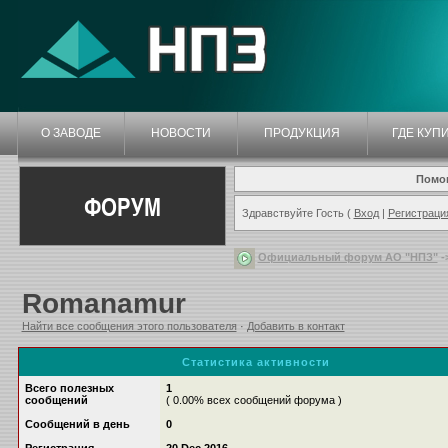
О ЗАВОДЕ
НОВОСТИ
ПРОДУКЦИЯ
ГДЕ КУП
Помо
ФОРУМ
Здравствуйте Гость (
Вход
|
Регистраци
Официальный форум АО "НПЗ"
-
Romanamur
Найти все сообщения этого пользователя
·
Добавить в контакт
Статистика активности
Всего полезных
1
сообщений
( 0.00% всех сообщений форума )
Сообщений в день
0