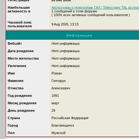
Регистрация
20 Dec 2016
Наибольшая
Аксессуары к телескопам ТАЛ / Telescopes TAL access
активность в
1 сообщений в этом форуме
( 100% всех активных сообщений пользователя )
Часовой пояс
9 Aug 2026, 13:13
пользователя
Информация
Вебсайт
Нет информации
Дата рождения
Нет информации
Место жительства
Нет информации
Увлечения
Нет информации
Имя
Роман
Фамилия
Гончарук
Отчество
Алексеевич
Год рождения
1991
Месяц рождения
март
День рождения
29
Страна
Российская Федерация
Город
Благовещенск
Пол
Мужской