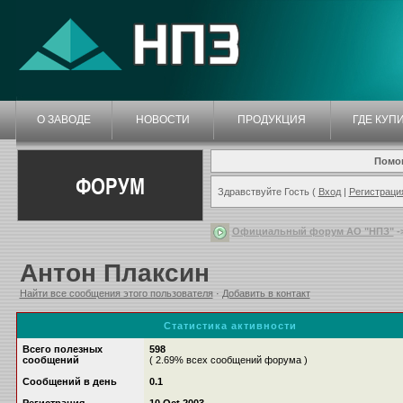
О ЗАВОДЕ
НОВОСТИ
ПРОДУКЦИЯ
ГДЕ КУП
Помо
ФОРУМ
Здравствуйте Гость (
Вход
|
Регистраци
Официальный форум АО "НПЗ"
-
Антон Плаксин
Найти все сообщения этого пользователя
·
Добавить в контакт
Статистика активности
Всего полезных
598
сообщений
( 2.69% всех сообщений форума )
Сообщений в день
0.1