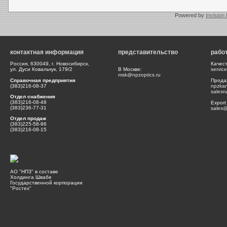
Powered by
Invision
контактная информация
представительство
рабо
Россия, 630049, г. Новосибирск,
Качес
ул. Дуси Ковальчук, 179/2
В Москве:
servic
msk@npzoptics.ru
Справочная предприятия
Прода
(383)216-08-37
npzka
salesr
Отдел снабжения
(383)216-08-48
Export
(383)236-77-31
sales@
Отдел продаж
(383)225-58-96
(383)216-08-15
АО "НПЗ" в составе
Холдинга Швабе
Государственной корпорации
"Ростех"