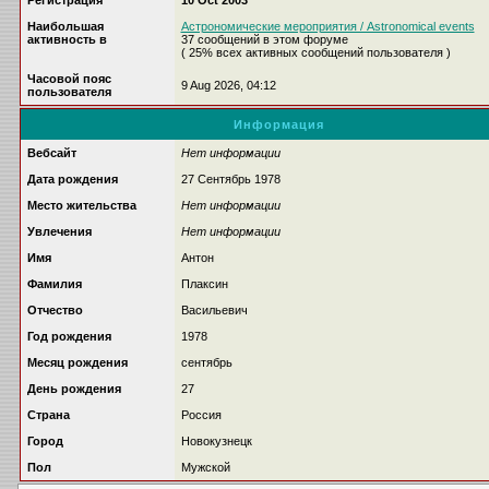
Регистрация
10 Oct 2003
Наибольшая
Астрономические мероприятия / Astronomical events
активность в
37 сообщений в этом форуме
( 25% всех активных сообщений пользователя )
Часовой пояс
9 Aug 2026, 04:12
пользователя
Информация
Вебсайт
Нет информации
Дата рождения
27 Сентябрь 1978
Место жительства
Нет информации
Увлечения
Нет информации
Имя
Антон
Фамилия
Плаксин
Отчество
Васильевич
Год рождения
1978
Месяц рождения
сентябрь
День рождения
27
Страна
Россия
Город
Новокузнецк
Пол
Мужской