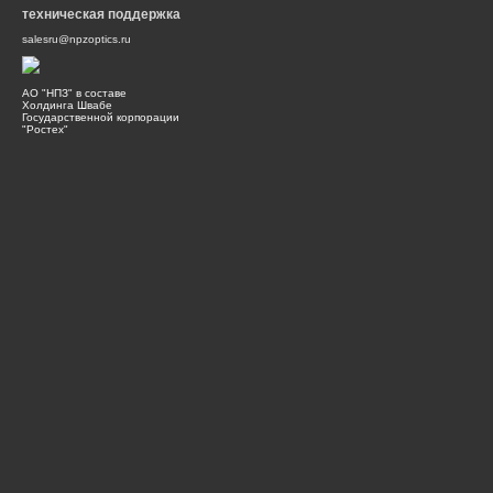
техническая поддержка
salesru@npzoptics.ru
АО "НПЗ" в составе
Холдинга Швабе
Государственной корпорации
"Ростех"