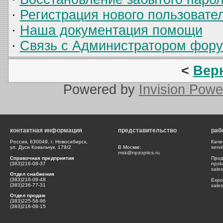
·
Регистрация нового пользовате
·
Наша документация помощи
·
Связь с Администратором фор
<
Вер
Powered by
Invision Powe
контактная информация
представительство
раб
Россия, 630049, г. Новосибирск,
Каче
ул. Дуси Ковальчук, 179/2
В Москве:
serv
msk@npzoptics.ru
Справочная предприятия
Прод
(383)216-08-37
npzk
sale
Отдел снабжения
(383)216-08-48
Expor
(383)236-77-31
sale
Отдел продаж
(383)225-58-96
(383)216-08-15