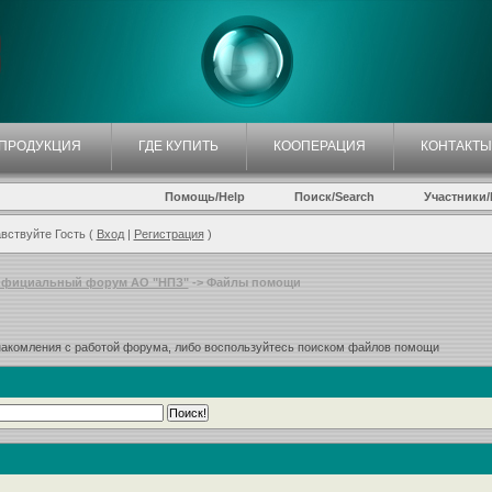
ПРОДУКЦИЯ
ГДЕ КУПИТЬ
КООПЕРАЦИЯ
КОНТАКТЫ
Помощь/Help
Поиск/Search
Участники/P
вствуйте Гость (
Вход
|
Регистрация
)
фициальный форум АО "НПЗ"
-> Файлы помощи
знакомления с работой форума, либо воспользуйтесь поиском файлов помощи