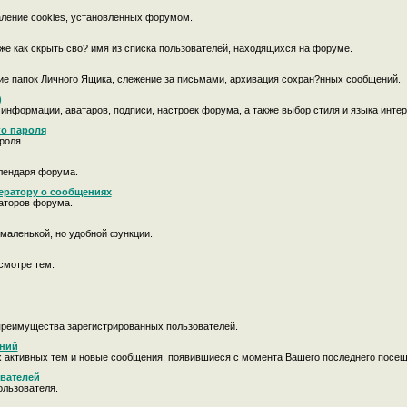
аление cookies, установленных форумом.
кже как скрыть сво? имя из списка пользователей, находящихся на форуме.
ие папок Личного Ящика, слежение за письмами, архивация сохран?нных сообщений.
)
 информации, аватаров, подписи, настроек форума, а также выбор стиля и языка инт
го пароля
роля.
лендаря форума.
ератору о сообщениях
аторов форума.
маленькой, но удобной функции.
смотре тем.
преимущества зарегистрированных пользователей.
ений
х активных тем и новые сообщения, появившиеся с момента Вашего последнего посе
вателей
ользователя.