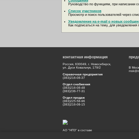
Сообщения
Руководство по функциям, при написании с
Список участников
Просмотр и поиск пользователей через спис
Уведомление на e-mail о новых сообщен
Как подписаться на тему, для уведомления п
контактная информация
пред
Россия, 630049, г. Новосибирск,
ул. Дуси Ковальчук, 179/2
В Моск
msk@np
Справочная предприятия
(383)216-08-37
Отдел снабжения
(383)216-08-48
(383)236-77-31
Отдел продаж
(383)225-58-96
(383)216-08-15
АО "НПЗ" в составе
Холдинга Швабе
Государственной корпорации