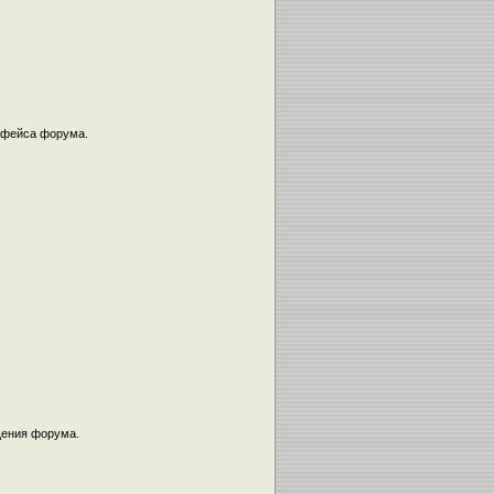
ерфейса форума.
щения форума.