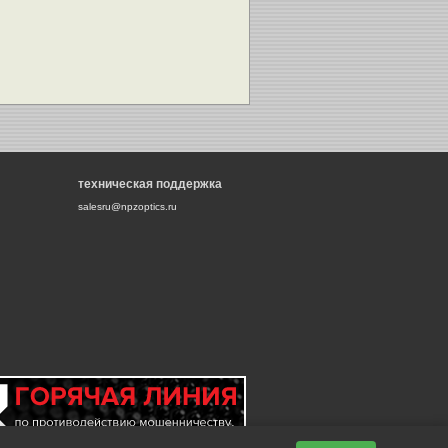
техническая поддержка
salesru@npzoptics.ru