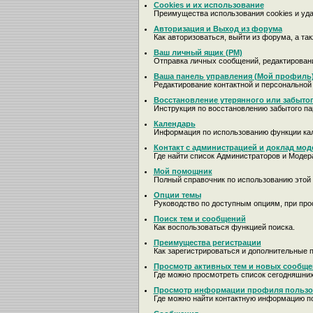
Cookies и их использование
Преимущества использования cookies и уд
Авторизация и Выход из форума
Как авторизоваться, выйти из форума, а та
Ваш личный ящик (PM)
Отправка личных сообщений, редактирован
Ваша панель управления (Мой профиль
Редактирование контактной и персональной
Восстановление утерянного или забыто
Инструкция по восстановлению забытого па
Календарь
Информация по использованию функции ка
Контакт с администрацией и доклад мод
Где найти список Администраторов и Модер
Мой помощник
Полный справочник по использованию этой 
Опции темы
Руководство по доступным опциям, при про
Поиск тем и сообщений
Как воспользоваться функцией поиска.
Преимущества регистрации
Как зарегистрироваться и дополнительные 
Просмотр активных тем и новых сообщ
Где можно просмотреть список сегодняшни
Просмотр информации профиля пользо
Где можно найти контактную информацию п