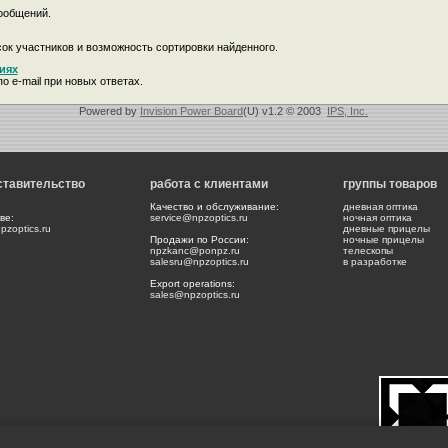
ообщений.
ок участников и возможность сортировки найденного.
иях
о e-mail при новых ответах.
Powered by
Invision Power Board
(U) v1.2 © 2003
IPS, Inc.
ставительство
работа с клиентами
группы товаров
Качество и обслуживание:
дневная оптика
ве:
service@npzoptics.ru
ночная оптика
zoptics.ru
дневные прицелы
Продажи по России:
ночные прицелы
npzkanc@ponpz.ru
телескопы
salesru@npzoptics.ru
в разработке
Export operations:
sales@npzoptics.ru