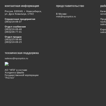
контактная информация
представительство
раб
Россия, 630049, г. Новосибирск,
Каче
ул. Дуси Ковальчук, 179/2
В Москве:
serv
msk@npzoptics.ru
Справочная предприятия
Прод
(383)216-08-37
npzk
sale
Отдел снабжения
(383)216-08-48
Expor
(383)236-77-31
sale
Отдел продаж
(383)225-58-96
(383)216-08-15
техническая поддержка
salesru@npzoptics.ru
АО "НПЗ" в составе
Холдинга Швабе
Государственной корпорации
"Ростех"