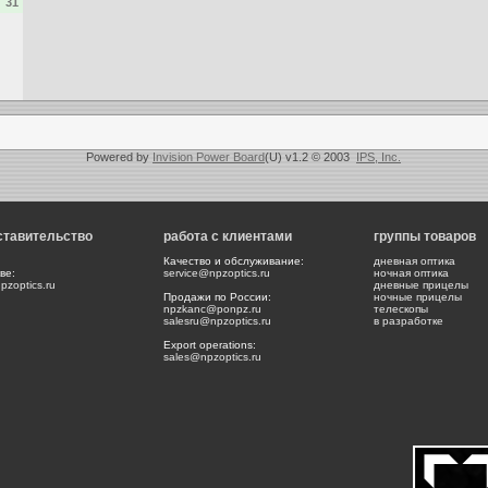
31
Powered by
Invision Power Board
(U) v1.2 © 2003
IPS, Inc.
ставительство
работа с клиентами
группы товаров
Качество и обслуживание:
дневная оптика
ве:
service@npzoptics.ru
ночная оптика
zoptics.ru
дневные прицелы
Продажи по России:
ночные прицелы
npzkanc@ponpz.ru
телескопы
salesru@npzoptics.ru
в разработке
Export operations:
sales@npzoptics.ru