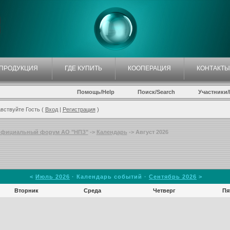
ПРОДУКЦИЯ
ГДЕ КУПИТЬ
КООПЕРАЦИЯ
КОНТАКТЫ
Помощь/Help
Поиск/Search
Участники/P
вствуйте Гость (
Вход
|
Регистрация
)
фициальный форум АО "НПЗ"
->
Календарь
-> Август 2026
<
Июль 2026
· Календарь событий ·
Сентябрь 2026
>
Вторник
Среда
Четверг
Пя