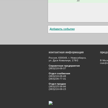
30
Добавить событие
контактная информация
пред
Россия, 630049, г. Новосибирск,
ул. Дуси Ковальчук, 179/2
В Моск
msk@np
Справочная предприятия
(383)216-08-37
Отдел снабжения
(383)216-08-48
(383)236-77-31
Отдел продаж
(383)225-58-96
(383)216-08-15