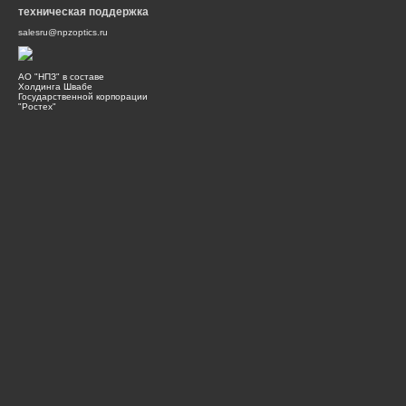
техническая поддержка
salesru@npzoptics.ru
АО "НПЗ" в составе
Холдинга Швабе
Государственной корпорации
"Ростех"