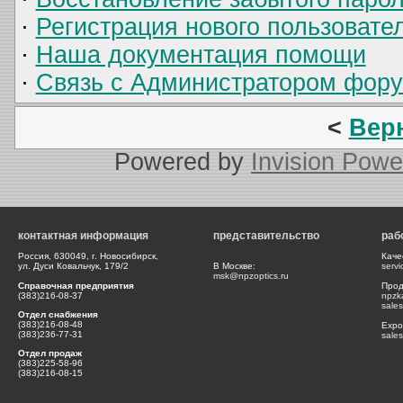
·
Регистрация нового пользовате
·
Наша документация помощи
·
Связь с Администратором фор
<
Вер
Powered by
Invision Powe
контактная информация
представительство
раб
Россия, 630049, г. Новосибирск,
Каче
ул. Дуси Ковальчук, 179/2
В Москве:
serv
msk@npzoptics.ru
Справочная предприятия
Прод
(383)216-08-37
npzk
sale
Отдел снабжения
(383)216-08-48
Expor
(383)236-77-31
sale
Отдел продаж
(383)225-58-96
(383)216-08-15