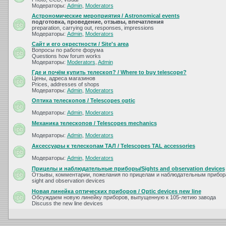
Модераторы:
Admin
,
Moderators
Астрономические мероприятия / Astronomical events
подготовка, проведение, отзывы, впечатления
preparation, carrying out, responses, impressions
Модераторы:
Admin
,
Moderators
Сайт и его окрестности / Site's area
Вопросы по работе форума
Questions how forum works
Модераторы:
Moderators
,
Admin
Где и почём купить телескоп? / Where to buy telescope?
Цены, адреса магазинов
Prices, addresses of shops
Модераторы:
Admin
,
Moderators
Оптика телескопов / Telescopes optic
Модераторы:
Admin
,
Moderators
Механика телескопов / Telescopes mechanics
Модераторы:
Admin
,
Moderators
Аксессуары к телескопам ТАЛ / Telescopes TAL accessories
Модераторы:
Admin
,
Moderators
Прицелы и наблюдательные приборы/Sights and observation devices
Отзывы, комментарии, пожелания по прицелам и наблюдательным прибора
sight and observation devices
Новая линейка оптических приборов / Optic devices new line
Обсуждаем новую линейку приборов, выпущенную к 105-летию завода
Discuss the new line devices