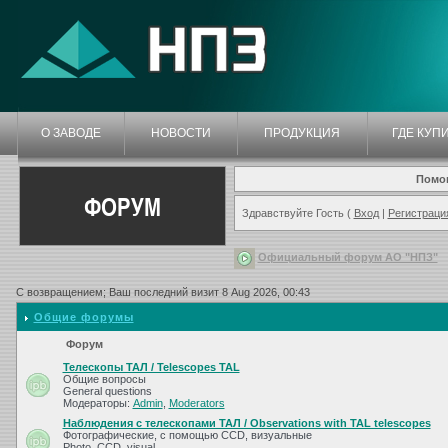
О ЗАВОДЕ
НОВОСТИ
ПРОДУКЦИЯ
ГДЕ КУП
Помо
ФОРУМ
Здравствуйте Гость (
Вход
|
Регистраци
Официальный форум АО "НПЗ"
С возвращением; Ваш последний визит 8 Aug 2026, 00:43
Общие форумы
Форум
Телескопы ТАЛ / Telescopes TAL
Общие вопросы
General questions
Модераторы:
Admin
,
Moderators
Наблюдения с телескопами ТАЛ / Observations with TAL telescopes
Фотографические, с помощью CCD, визуальные
Photo, CCD, visual