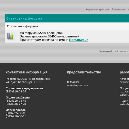
Администрация
|
Активные т
Статистика форума
Статистика форума
На форуме
22266
сообщений
Зарегистрировано
33450
пользователей
Приветствуем новичка по имени
Romanamur
Powered by
Invision
контактная информация
представительство
рабо
Россия, 630049, г. Новосибирск,
Качес
ул. Дуси Ковальчук, 179/2
В Москве:
servic
msk@npzoptics.ru
Справочная предприятия
Прода
(383)216-08-37
npzka
salesr
Отдел снабжения
(383)216-08-48
Export
(383)236-77-31
sales@
Отдел продаж
(383)225-58-96
(383)216-08-15