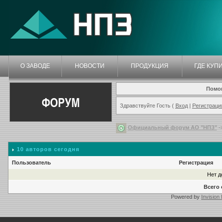
О ЗАВОДЕ
НОВОСТИ
ПРОДУКЦИЯ
ГДЕ КУП
Помо
ФОРУМ
Здравствуйте Гость (
Вход
|
Регистраци
Официальный форум АО "НПЗ"
-
10 авторов сегодня
Пользователь
Регистрация
Нет д
Всего 
Powered by
Invision