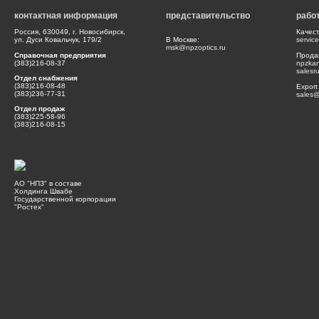
контактная информация
представительство
рабо
Россия, 630049, г. Новосибирск,
Качес
ул. Дуси Ковальчук, 179/2
В Москве:
servic
msk@npzoptics.ru
Справочная предприятия
Прода
(383)216-08-37
npzka
salesr
Отдел снабжения
(383)216-08-48
Export
(383)236-77-31
sales@
Отдел продаж
(383)225-58-96
(383)216-08-15
АО "НПЗ" в составе
Холдинга Швабе
Государственной корпорации
"Ростех"