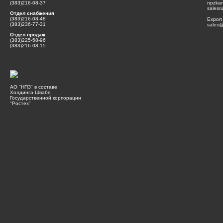
(383)216-08-37
npzka
salesr
Отдел снабжения
(383)216-08-48
Export
(383)236-77-31
sales@
Отдел продаж
(383)225-58-96
(383)216-08-15
АО "НПЗ" в составе
Холдинга Швабе
Государственной корпорации
"Ростех"