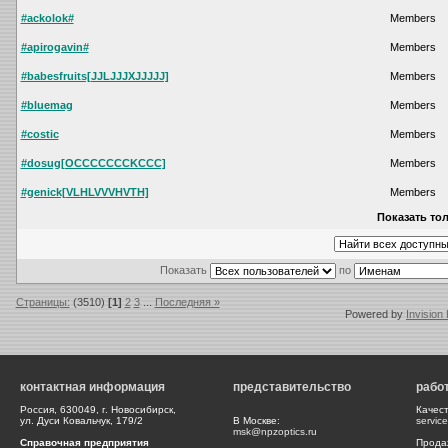
#ackolok#
Members
#apirogavin#
Members
#babesfruits[JJLJJJXJJJJJ]
Members
#bluemag
Members
#costic
Members
#dosug[OCCCCCCCKCCC]
Members
#genick[VLHLVVVHVTH]
Members
Показать тол
Показать
по
Страницы:
(3510)
[1]
2
3
...
Последняя »
Powered by
Invision
контактная информация
представительство
рабо
Россия, 630049, г. Новосибирск,
Качес
ул. Дуси Ковальчук, 179/2
В Москве:
servic
msk@npzoptics.ru
Справочная предприятия
Прода