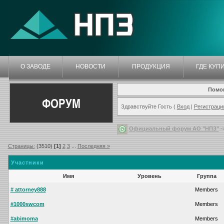
О ЗАВОДЕ
НОВОСТИ
ПРОДУКЦИЯ
ГДЕ КУП
Помо
ФОРУМ
Здравствуйте Гость (
Вход
|
Регистраци
Официальный форум АО "НПЗ"
-
Страницы:
(3510)
[1]
2
3
...
Последняя »
Участники
Имя
Уровень
Группа
# attorney888
Members
#1000swcom
Members
#abimoma
Members