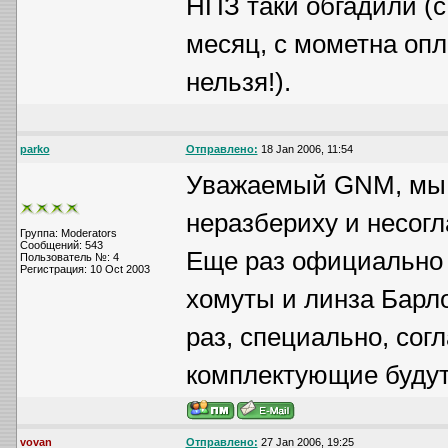
НПЗ таки обгадили (с
месяц, с мометна опла
нельзя!).
parko
Отправлено:
18 Jan 2006, 11:54
Уважаемый GNM, мы 
неразбериху и несогл
Группа: Moderators
Сообщений: 543
Еще раз официально 
Пользователь №: 4
Регистрация: 10 Oct 2003
хомуты и линза Барло
раз, специально, сог
комплектующие буду
vovan
Отправлено:
27 Jan 2006, 19:25