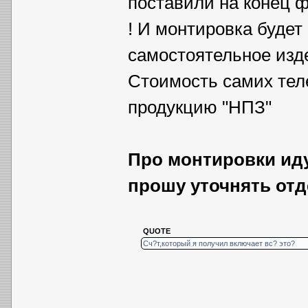
поставили на конец ф
! И монтировка будет
самостоятельное изде
Стоимость самих тел
продукцию "НПЗ"
Про монтировки иду
прошу уточнять отд
QUOTE
Сч?т,который я получил включает вс? это?