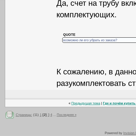
Да, счет на трубу вкл
комплектующих.
QUOTE
возможно ли его убрать из заказа?
К сожалению, в данн
разукомплектовать с
«
Предыдущая тема
|
Где и почём купить 
Страницы:
(11)
1
[2]
3
4
...
Последняя »
Powered by
Invision