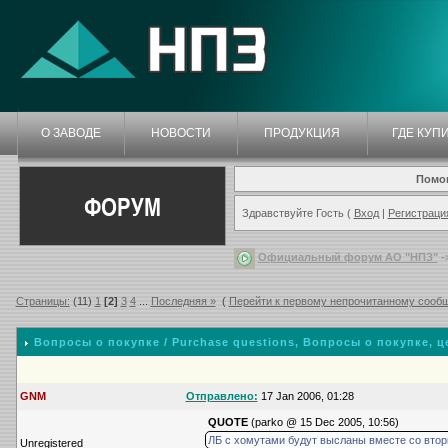
О ЗАВОДЕ
НОВОСТИ
ПРОДУКЦИЯ
ГДЕ КУП
Помо
ФОРУМ
Здравствуйте Гость (
Вход
|
Регистраци
Официальный форум АО "НПЗ"
-
Страницы:
(11)
1
[2]
3
4
...
Последняя »
(
Перейти к первому непрочитанному сооб
Вопросы о покупке / Purchase questions
, Вопросы о покупке, це
GNM
Отправлено:
17 Jan 2006, 01:28
QUOTE
(parko @ 15 Dec 2005, 10:56)
ЛБ с хомутами будут высланы вместе со втор
Unregistered