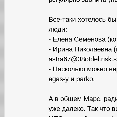
Все-таки хотелось бы
люди:
- Елена Семенова (ко
- Ирина Николаевна (к
astra67@38otdel.nsk.s
- Насколько можно в
agas-у и parko.
А в общем Марс, ради
уже далеко. Так что 