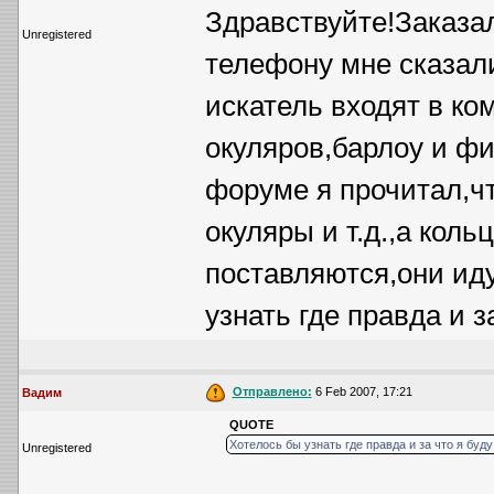
Здравствуйте!Заказа
Unregistered
телефону мне сказали
искатель входят в ко
окуляров,барлоу и фи
форуме я прочитал,чт
окуляры и т.д.,а кол
поставляются,они иду
узнать где правда и з
Отправлено:
6 Feb 2007, 17:21
Вадим
QUOTE
Хотелось бы узнать где правда и за что я буд
Unregistered