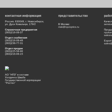
контактная информация
представительство
рабо
Россия, 630049, г. Новосибирск,
Качес
ул. Дуси Ковальчук, 179/2
В Москве:
servic
msk@npzoptics.ru
Справочная предприятия
Прода
(383)216-08-37
npzka
salesr
Отдел снабжения
(383)216-08-48
Export
(383)236-77-31
sales@
Отдел продаж
(383)225-58-96
(383)216-08-15
АО "НПЗ" в составе
Холдинга Швабе
Государственной корпорации
"Ростех"