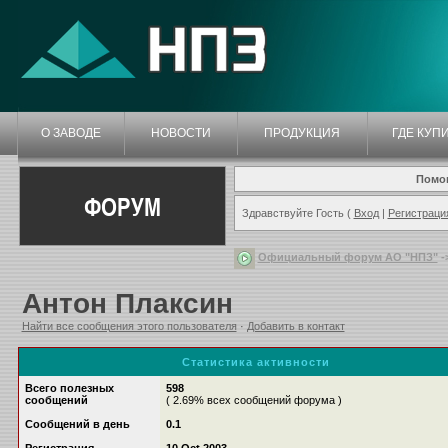
О ЗАВОДЕ
НОВОСТИ
ПРОДУКЦИЯ
ГДЕ КУП
Помо
ФОРУМ
Здравствуйте Гость (
Вход
|
Регистраци
Официальный форум АО "НПЗ"
-
Антон Плаксин
Найти все сообщения этого пользователя
·
Добавить в контакт
Статистика активности
Всего полезных
598
сообщений
( 2.69% всех сообщений форума )
Сообщений в день
0.1