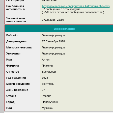
Регистрация
10 Oct 2003
Наибольшая
Астрономические мероприятия / Astronomical events
активность в
37 сообщений в этом форуме
( 25% всех активных сообщений пользователя )
Часовой пояс
9 Aug 2026, 22:30
пользователя
Информация
Вебсайт
Нет информации
Дата рождения
27 Сентябрь 1978
Место жительства
Нет информации
Увлечения
Нет информации
Имя
Антон
Фамилия
Плаксин
Отчество
Васильевич
Год рождения
1978
Месяц рождения
сентябрь
День рождения
27
Страна
Россия
Город
Новокузнецк
Пол
Мужской