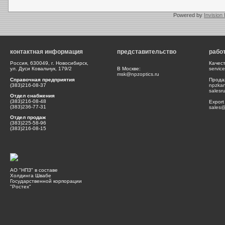
Powered by
Invision
контактная информация
представительство
рабо
Россия, 630049, г. Новосибирск,
Качес
ул. Дуси Ковальчук, 179/2
В Москве:
servic
msk@npzoptics.ru
Справочная предприятия
Прода
(383)216-08-37
npzka
salesr
Отдел снабжения
(383)216-08-48
Export
(383)236-77-31
sales@
Отдел продаж
(383)225-58-96
(383)216-08-15
АО "НПЗ" в составе
Холдинга Швабе
Государственной корпорации
"Ростех"