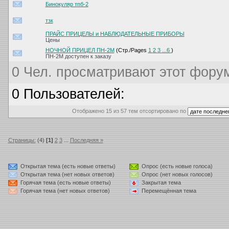
Бинокуляр тпб-2
тзк
ПРАЙС ПРИЦЕЛЫ и НАБЛЮДАТЕЛЬНЫЕ ПРИБОРЫ
Цены
НОЧНОЙ ПРИЦЕЛ ПН-2М
(Стр./Pages
1
2
3
...6
)
ПН-2М доступен к заказу
0 Чел. просматривают этот форум
0 Пользователей:
Отображено 15 из 57 тем отсортировано по
Страницы:
(4)
[1]
2
3
...
Последняя »
Открытая тема (есть новые ответы)
Опрос (есть новые голоса)
Открытая тема (нет новых ответов)
Опрос (нет новых голосов)
Горячая тема (есть новые ответы)
Закрытая тема
Горячая тема (нет новых ответов)
Перемещённая тема