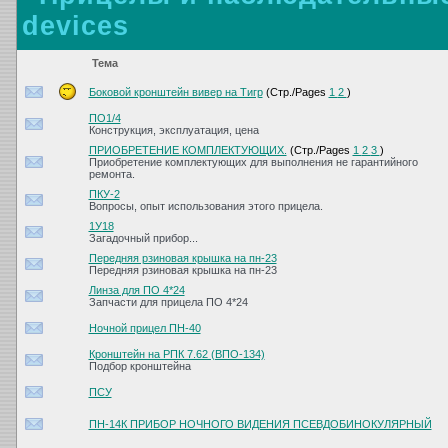
devices
Тема
Боковой кронштейн вивер на Тигр
(Стр./Pages
1
2
)
ПО1/4
Конструкция, эксплуатация, цена
ПРИОБРЕТЕНИЕ КОМПЛЕКТУЮЩИХ.
(Стр./Pages
1
2
3
)
Приобретение комплектующих для выполнения не гарантийного
ремонта.
ПКУ-2
Вопросы, опыт использования этого прицела.
1У18
Загадочный прибор...
Передняя рзиновая крышка на пн-23
Передняя рзиновая крышка на пн-23
Линза для ПО 4*24
Запчасти для прицела ПО 4*24
Ночной прицел ПН-40
Кронштейн на РПК 7.62 (ВПО-134)
Подбор кронштейна
ПСУ
ПН-14К ПРИБОР НОЧНОГО ВИДЕНИЯ ПСЕВДОБИНОКУЛЯРНЫЙ