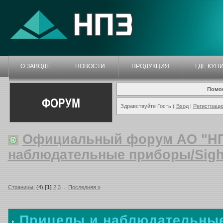
О ЗАВОДЕ
НОВОСТИ
ПРОДУКЦИЯ
ГДЕ КУП
Помо
ФОРУМ
Здравствуйте Гость (
Вход
|
Регистраци
Официальный форум АО "Н
наблюдательные приборы/Sights
Страницы:
(4)
[1]
2
3
...
Последняя »
Прицелы и наблюдательные 