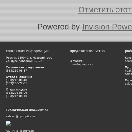
Отметить это
Powered by
Invision Powe
контактная информация
представительство
раб
Россия, 630049, г. Новосибирск,
Каче
ул. Дуси Ковальчук, 179/2
В Москве:
serv
msk@npzoptics.ru
Справочная предприятия
Прод
(383)216-08-37
npzk
sale
Отдел снабжения
(383)216-08-48
Expor
(383)236-77-31
sale
Отдел продаж
(383)225-58-96
(383)216-08-15
техническая поддержка
salesru@npzoptics.ru
АО "НПЗ" в составе