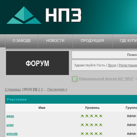
О ЗАВОДЕ
НОВОСТИ
ПРОДУКЦИЯ
ГДЕ КУП
Помо
ФОРУМ
Здравствуйте Гость (
Вход
|
Регистраци
Официальный форум АО "НПЗ"
-
Страницы:
(3510)
[1]
2
3
...
Последняя »
Участники
Имя
Уровень
Групп
agas
Admin
uran
Admin
prinsib
Admin