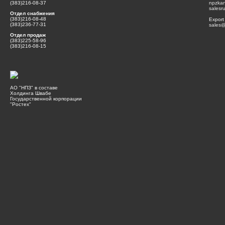
(383)216-08-37
npzka
salesr
Отдел снабжения
(383)216-08-48
Export
(383)236-77-31
sales@
Отдел продаж
(383)225-58-96
(383)216-08-15
АО "НПЗ" в составе
Холдинга Швабе
Государственной корпорации
"Ростех"