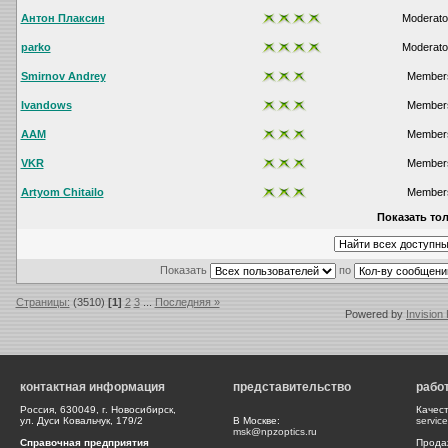
Антон Плаксин
Moderato
parko
Moderato
Smirnov Andrey
Member
Ivandows
Member
AAM
Member
VKR
Member
Artyom Chitailo
Member
Показать тол
Показать
по
Страницы:
(3510)
[1]
2
3
...
Последняя »
Powered by
Invision
контактная информация
представительство
рабо
Россия, 630049, г. Новосибирск,
Качес
ул. Дуси Ковальчук, 179/2
В Москве:
servic
msk@npzoptics.ru
Справочная предприятия
Прода