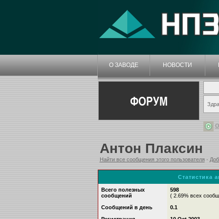
О ЗАВОДЕ
НОВОСТИ
ФОРУМ
Здра
О
Антон Плаксин
Найти все сообщения этого пользователя
·
Доб
Статистика 
Всего полезных
598
сообщений
( 2.69% всех сооб
Сообщений в день
0.1