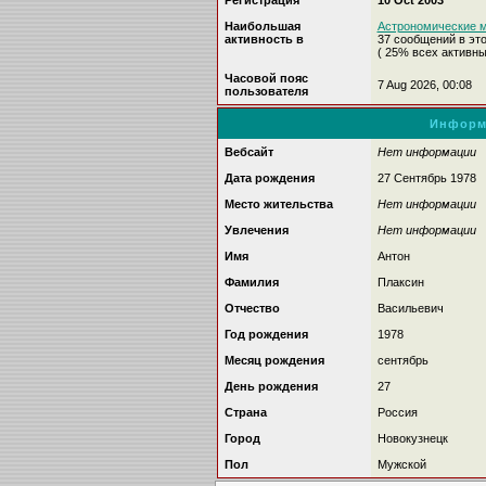
Регистрация
10 Oct 2003
Наибольшая
Астрономические ме
активность в
37 сообщений в эт
( 25% всех активн
Часовой пояс
7 Aug 2026, 00:08
пользователя
Информ
Вебсайт
Нет информации
Дата рождения
27 Сентябрь 1978
Место жительства
Нет информации
Увлечения
Нет информации
Имя
Антон
Фамилия
Плаксин
Отчество
Васильевич
Год рождения
1978
Месяц рождения
сентябрь
День рождения
27
Страна
Россия
Город
Новокузнецк
Пол
Мужской