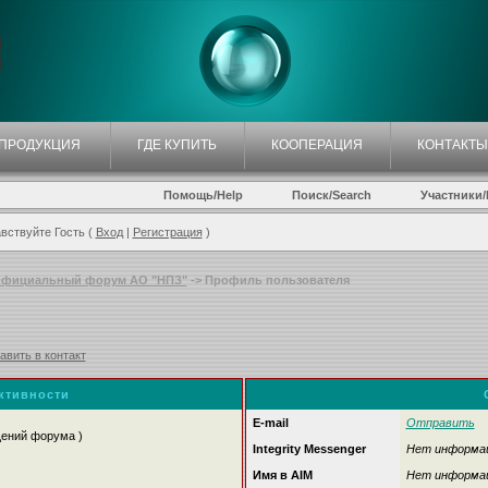
ПРОДУКЦИЯ
ГДЕ КУПИТЬ
КООПЕРАЦИЯ
КОНТАКТЫ
Помощь/Help
Поиск/Search
Участники/P
вствуйте Гость (
Вход
|
Регистрация
)
фициальный форум АО "НПЗ"
-> Профиль пользователя
авить в контакт
активности
E-mail
Отправить
щений форума )
Integrity Messenger
Нет информа
Имя в AIM
Нет информа