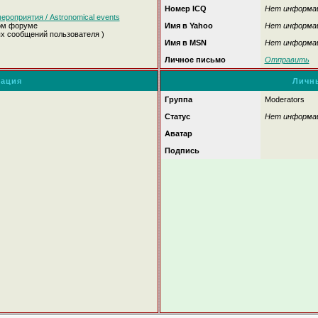
Номер ICQ
Нет информа
роприятия / Astronomical events
ом форуме
Имя в Yahoo
Нет информа
ых сообщений пользователя )
Имя в MSN
Нет информа
Личное письмо
Отправить
ация
Личн
Группа
Moderators
Статус
Нет информа
Аватар
Подпись