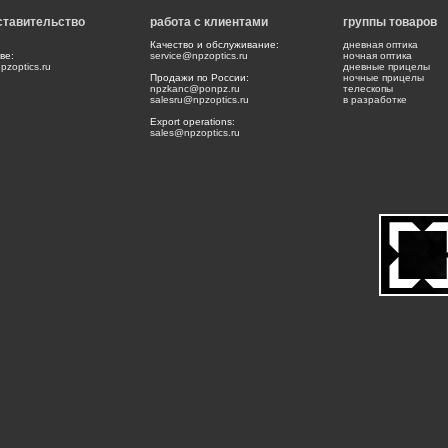
ставительство
работа с клиентами
группы товаров
Качество и обслуживание:
дневная оптика
ве:
service@npzoptics.ru
ночная оптика
zoptics.ru
дневные прицелы
Продажи по России:
ночные прицелы
npzkanc@ponpz.ru
телескопы
salesru@npzoptics.ru
в разработке
Export operations:
sales@npzoptics.ru