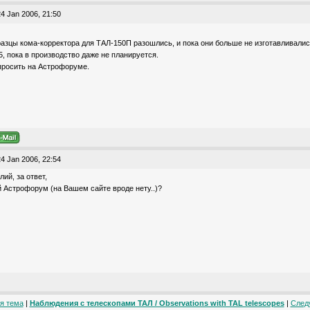
4 Jan 2006, 21:50
азцы кома-корректора для ТАЛ-150П разошлись, и пока они больше не изготавливалис
5, пока в производство даже не планируется.
просить на Астрофоруме.
4 Jan 2006, 22:54
ий, за ответ,
ой Астрофорум (на Вашем сайте вроде нету..)?
я тема
|
Наблюдения с телескопами ТАЛ / Observations with TAL telescopes
|
След