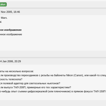
 Nov 2005, 16:46
or Mars.
l.
ое изображение
4 Jan 2006, 20:29
еты на несколько вопросов:
 ли производство переходников с резьбы на байонеты Nikon (Canon), или какой-то спец
скость телескопа?
тся полевой адаптер для светосильных ньютонов?
 ли выпуск ТАЛ-200П, примерные его тех характеристики?
ого-нибудь опыт съемки цифрозеркалкой (или пленочником) в прямом фокусе ТАЛ-150П б