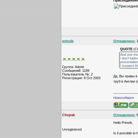
Присоединённ
prinsib
Отправлено:
1
QUOTE
(Ch
And one mo
I don't bel
presentatio
I suspect tha
Группа: Admin
Сообщений: 1189
Пользователь №: 2
Да, Вы правы в 
Регистрация: 8 Oct 2003
труб в Англии 
--------------------
Новосибирск
Chojrak
Отправлено:
8
Hello Prinsib,
Unregistered
Is it possible to