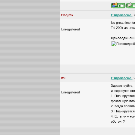
Chojrak
Отправлено:
7
It's great time f
Tal 200k as usua
Unregistered
Присоединённ
Val
Отправлено:
2
Здравствуйте,
интересуют отв
Unregistered
1. Планируется
фокальную пло
2. Когда появи
3. Планируется
4. Есть ли у к
обстоят?