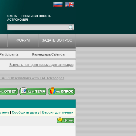
ОХОТА
ПРОМЫШЛЕННОСТЬ
АСТРОНОМИЯ
ФОРУМ
ЗАДАТЬ ВОПРОС
articipants
Календарь/Calendar
Выслать повторно письмо для активации
АЛ / Observations with TAL telescopes
 тему
|
Сообщить другу
|
Версия для печати