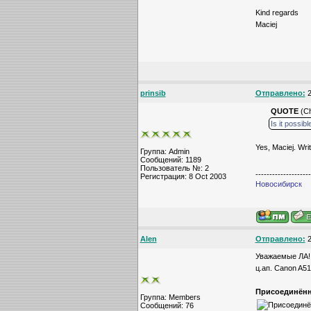
Kind regards
Maciej
prinsib
Отправлено:
2
QUOTE
(Ch
Is it possib
Yes, Maciej. Wri
Группа: Admin
Сообщений: 1189
Пользователь №: 2
--------------------
Регистрация: 8 Oct 2003
Новосибирск
Alen
Отправлено:
2
Уважаемые ЛА!
ц.ап. Canon A51
Присоединённ
Группа: Members
Сообщений: 76