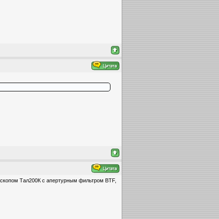
ескопом Тал200К с апертурным фильтром BTF,