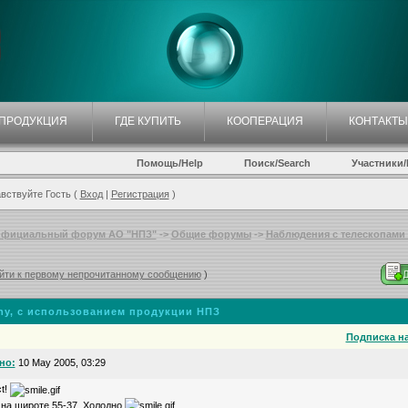
ПРОДУКЦИЯ
ГДЕ КУПИТЬ
КООПЕРАЦИЯ
КОНТАКТЫ
Помощь/Help
Поиск/Search
Участники/P
вствуйте Гость (
Вход
|
Регистрация
)
фициальный форум АО "НПЗ"
->
Общие форумы
->
Наблюдения с телескопами Т
йти к первому непрочитанному сообщению
)
hy
, с использованием продукции НПЗ
Подписка на
но:
10 May 2005, 03:29
t!
ал на широте 55-37. Холодно