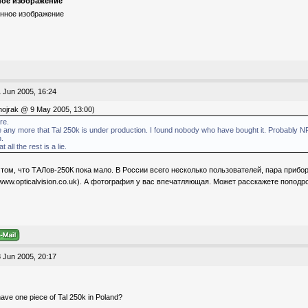
ое изображение
 Jun 2005, 16:24
ojrak @ 9 May 2005, 13:00)
re.
ive any more that Tal 250k is under production. I found nobody who have bought it. Probably 
n.
t all the rest is a lie.
том, что ТАЛов-250К пока мало. В России всего несколько пользователей, пара приборо
(www.opticalvision.co.uk). А фотография у вас впечатляющая. Может расскажете поподро
 Jun 2005, 20:17
 have one piece of Tal 250k in Poland?