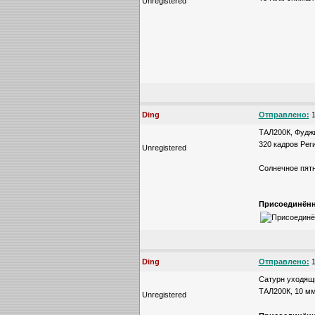
Unregistered
Ding
Отправлено:
1
ТАЛ200К, Фуджи
320 кадров Рег
Unregistered
Солнечное пят
Присоединённ
Ding
Отправлено:
1
Сатурн уходящи
ТАЛ200К, 10 мм
Unregistered