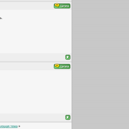
ь.
ующая тема
»