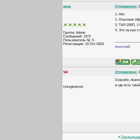
agas
Отправлено:
2
1. Нет.
2. Опытные обр
3. ТАЛ-200П, 1:
4. Это лучше с
Группа: Admin
Сообщений: 1972
Пользователь №: 5
--------------------
Регистрация: 10 Oct 2003
Анатолий
Val
Отправлено:
2
Спасибо, Анатол
а где есть так
Unregistered
«
Предыдуща