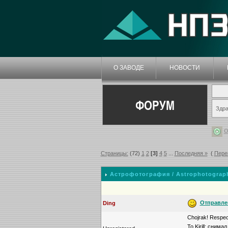
О ЗАВОДЕ
НОВОСТИ
ФОРУМ
Здра
О
Страницы:
(72)
1
2
[3]
4
5
...
Последняя »
(
Пере
Астрофотография / Astrophotograp
Отправле
Ding
Chojrak! Respec
То Kirill: сним