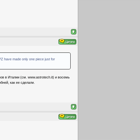
NPZ have made only one piece just for
в в Италии (см. www.astrotech.it) и восемь
бней, как ее сделали.