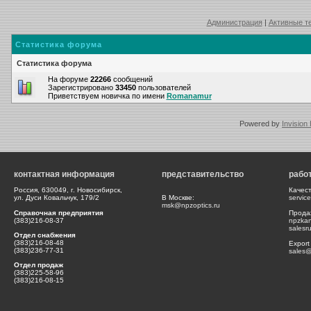
Администрация
|
Активные т
Статистика форума
Статистика форума
На форуме
22266
сообщений
Зарегистрировано
33450
пользователей
Приветствуем новичка по имени
Romanamur
Powered by
Invision
контактная информация
представительство
рабо
Россия, 630049, г. Новосибирск,
Качес
ул. Дуси Ковальчук, 179/2
В Москве:
servic
msk@npzoptics.ru
Справочная предприятия
Прода
(383)216-08-37
npzka
salesr
Отдел снабжения
(383)216-08-48
Export
(383)236-77-31
sales@
Отдел продаж
(383)225-58-96
(383)216-08-15