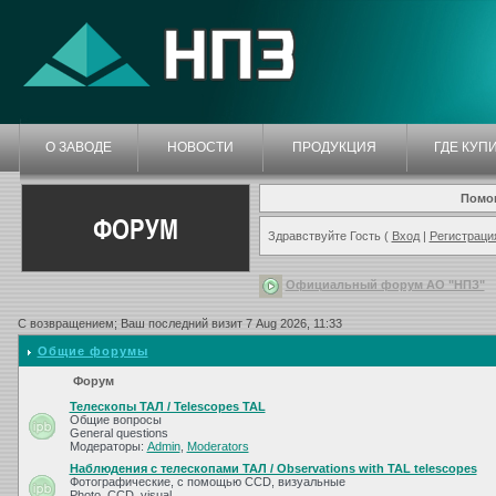
О ЗАВОДЕ
НОВОСТИ
ПРОДУКЦИЯ
ГДЕ КУП
Помо
ФОРУМ
Здравствуйте Гость (
Вход
|
Регистраци
Официальный форум АО "НПЗ"
С возвращением; Ваш последний визит 7 Aug 2026, 11:33
Общие форумы
Форум
Телескопы ТАЛ / Telescopes TAL
Общие вопросы
General questions
Модераторы:
Admin
,
Moderators
Наблюдения с телескопами ТАЛ / Observations with TAL telescopes
Фотографические, с помощью CCD, визуальные
Photo, CCD, visual