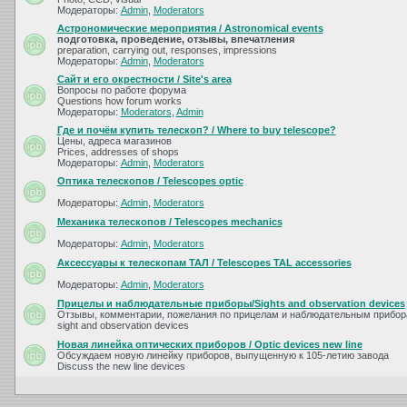
Модераторы:
Admin
,
Moderators
Астрономические мероприятия / Astronomical events
подготовка, проведение, отзывы, впечатления
preparation, carrying out, responses, impressions
Модераторы:
Admin
,
Moderators
Сайт и его окрестности / Site's area
Вопросы по работе форума
Questions how forum works
Модераторы:
Moderators
,
Admin
Где и почём купить телескоп? / Where to buy telescope?
Цены, адреса магазинов
Prices, addresses of shops
Модераторы:
Admin
,
Moderators
Оптика телескопов / Telescopes optic
Модераторы:
Admin
,
Moderators
Механика телескопов / Telescopes mechanics
Модераторы:
Admin
,
Moderators
Аксессуары к телескопам ТАЛ / Telescopes TAL accessories
Модераторы:
Admin
,
Moderators
Прицелы и наблюдательные приборы/Sights and observation devices
Отзывы, комментарии, пожелания по прицелам и наблюдательным прибора
sight and observation devices
Новая линейка оптических приборов / Optic devices new line
Обсуждаем новую линейку приборов, выпущенную к 105-летию завода
Discuss the new line devices