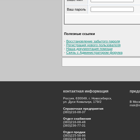
Ваш пароль
Полезные ссылки
·
Восстановление забытого пароля
·
Регистрация нового пользователя
·
Наша документация помощи
·
Связь с Администратором форума
контактная информация
пред
Россия, 630049, г. Новосибирск,
ул. Дуси Ковальчук, 179/2
В Моск
msk@np
Справочная предприятия
(383)216-08-37
Отдел снабжения
(383)216-08-48
(383)236-77-31
Отдел продаж
(383)225-58-96
(383)216-08-15