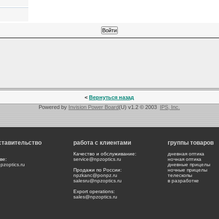
<
Вернуться назад
Powered by
Invision Power Board
(U) v1.2 © 2003
IPS, Inc.
ставительство
работа с клиентами
группы товаров
Качество и обслуживание:
дневная оптика
ве:
service@npzoptics.ru
ночная оптика
zoptics.ru
дневные прицелы
Продажи по России:
ночные прицелы
npzkanc@ponpz.ru
телескопы
salesru@npzoptics.ru
в разработке
Export operations:
sales@npzoptics.ru