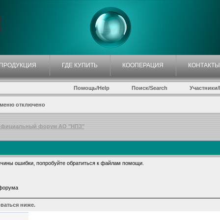
ПРОДУКЦИЯ
ГДЕ КУПИТЬ
КООПЕРАЦИЯ
КОНТАКТЫ
Помощь/Help
Поиск/Search
Участники/P
 меню отключено
фициальный форум АО "НПЗ"
чины ошибки, попробуйте обратиться к файлам помощи.
 форума
ваться ниже.