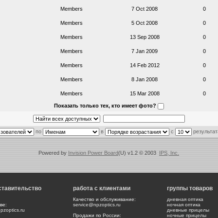
Members
7 Oct 2008
0
Members
5 Oct 2008
0
Members
13 Sep 2008
0
Members
7 Jan 2009
0
Members
14 Feb 2012
0
Members
8 Jan 2008
0
Members
15 Mar 2008
0
Показать только тех, кто имеет фото?
по
в
с
результат
Powered by
Invision Power Board
(U) v1.2 © 2003
IPS, Inc.
ставительство
работа с клиентами
группы товаров
Качество и обслуживание:
дневная оптика
ве:
service@npzoptics.ru
ночная оптика
zoptics.ru
дневные прицелы
Продажи по России:
ночные прицелы