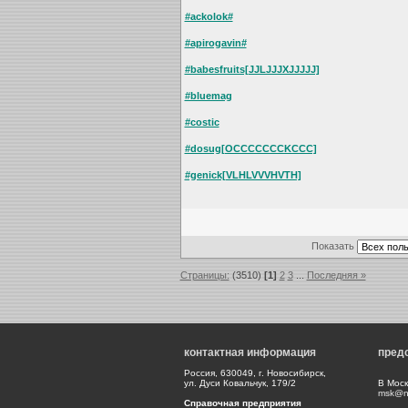
#ackolok#
#apirogavin#
#babesfruits[JJLJJJXJJJJJ]
#bluemag
#costic
#dosug[OCCCCCCCKCCC]
#genick[VLHLVVVHVTH]
Показать
Страницы:
(3510)
[1]
2
3
...
Последняя »
контактная информация
пред
Россия, 630049, г. Новосибирск,
ул. Дуси Ковальчук, 179/2
В Моск
msk@np
Справочная предприятия