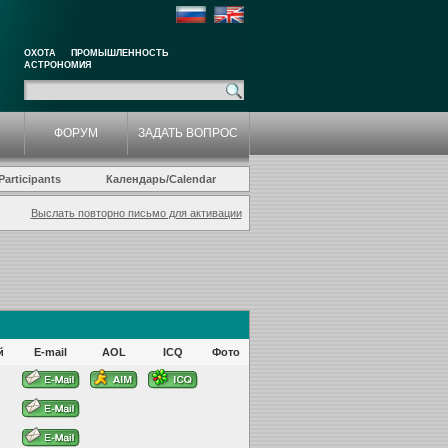
ОХОТА
ПРОМЫШЛЕННОСТЬ
АСТРОНОМИЯ
ФОРУМ
ЗАДАТЬ ВОПРОС
articipants
Календарь/Calendar
Выслать повторно письмо для активации
й
E-mail
AOL
ICQ
Фото