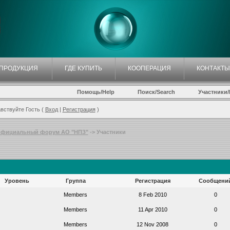
ПРОДУКЦИЯ
ГДЕ КУПИТЬ
КООПЕРАЦИЯ
КОНТАКТЫ
Помощь/Help
Поиск/Search
Участники/P
вствуйте Гость (
Вход
|
Регистрация
)
фициальный форум АО "НПЗ"
-> Участники
Уровень
Группа
Регистрация
Сообщени
Members
8 Feb 2010
0
Members
11 Apr 2010
0
Members
12 Nov 2008
0