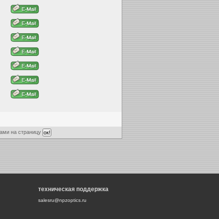
ами на страницу
техническая поддержка
salesru@npzoptics.ru