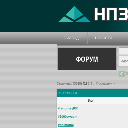
О ЗАВОДЕ
НОВОСТИ
ФОРУМ
Здра
О
Страницы:
(3510)
[1]
2
3
...
Последняя »
Участники
Имя
# attorney888
#1000swcom
#abimoma