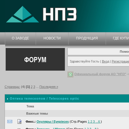
О ЗАВОДЕ
НОВОСТИ
ПРОДУКЦИЯ
ГДЕ КУП
Помо
ФОРУМ
Здравствуйте Гость (
Вход
|
Регистраци
Официальный форум АО "НПЗ"
-
Страницы:
(4)
[1]
2
3
...
Последняя »
Оптика телескопов / Telescopes optic
Тема
Важные темы
Фикс.:
Окуляры / Eyepieces
(Стр./Pages
1
2
3
...6
)