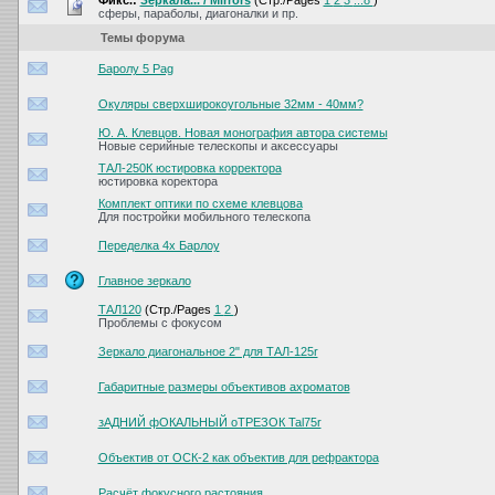
Фикс.:
Зеркала... / Mirrors
(Стр./Pages
1
2
3
...8
)
сферы, параболы, диагоналки и пр.
Темы форума
Баролу 5 Pag
Окуляры сверхширокоугольные 32мм - 40мм?
Ю. А. Клевцов. Новая монография автора системы
Новые серийные телескопы и аксессуары
ТАЛ-250К юстировка корректора
юстировка коректора
Комплект оптики по схеме клевцова
Для постройки мобильного телескопа
Переделка 4х Барлоу
Главное зеркало
ТАЛ120
(Стр./Pages
1
2
)
Проблемы с фокусом
Зеркало диагональное 2" для ТАЛ-125r
Габаритные размеры объективов ахроматов
зАДНИЙ фОКАЛЬНЫЙ оТРЕЗОК Tal75r
Объектив от ОСК-2 как объектив для рефрактора
Расчёт фокусного растояния