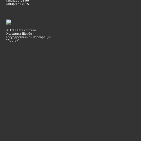
(383)225-58-96
(383)216-08-15
АО "НПЗ" в составе
Холдинга Швабе
Государственной корпорации
"Ростех"