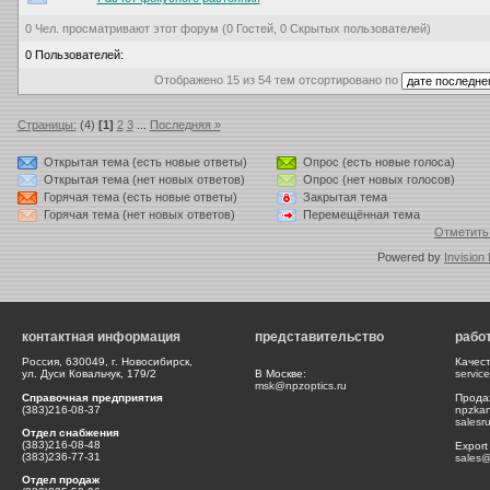
0 Чел. просматривают этот форум (0 Гостей, 0 Скрытых пользователей)
0 Пользователей:
Отображено 15 из 54 тем отсортировано по
Страницы:
(4)
[1]
2
3
...
Последняя »
Открытая тема (есть новые ответы)
Опрос (есть новые голоса)
Открытая тема (нет новых ответов)
Опрос (нет новых голосов)
Горячая тема (есть новые ответы)
Закрытая тема
Горячая тема (нет новых ответов)
Перемещённая тема
Отметить
Powered by
Invision
контактная информация
представительство
рабо
Россия, 630049, г. Новосибирск,
Качес
ул. Дуси Ковальчук, 179/2
В Москве:
servic
msk@npzoptics.ru
Справочная предприятия
Прода
(383)216-08-37
npzka
salesr
Отдел снабжения
(383)216-08-48
Export
(383)236-77-31
sales@
Отдел продаж