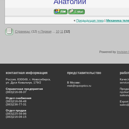
Анатолий
«
Предыдущая тема
|
Механика теле
Страницы:
(12)
« Первая
...
10
11
[12]
Powered by
Invision
контактная информация
представительство
рабо
Россия, 630049, г. Новосибирск,
Качес
ул. Дуси Ковальчук, 179/2
В Москве:
servic
msk@npzoptics.ru
Справочная предприятия
Прода
(383)216-08-37
npzka
salesr
Отдел снабжения
(383)216-08-48
Export
(383)236-77-31
sales@
Отдел продаж
(383)225-58-96
(383)216-08-15