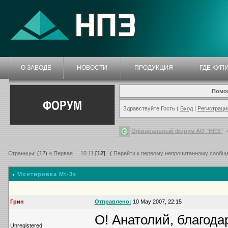
О ЗАВОДЕ
НОВОСТИ
ПРОДУКЦИЯ
ГДЕ КУП
Помо
ФОРУМ
Здравствуйте Гость (
Вход
|
Регистраци
Официальный форум АО "НПЗ"
-
Страницы:
(12)
« Первая
...
10
11
[12]
(
Перейти к первому непрочитанному сообщ
Монтировка Mt-3s
Грин
Отправлено:
10 May 2007, 22:15
О! Анатолий, благода
Unregistered