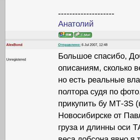
--------------------
Анатолий
AlexBond
Отправлено:
6 Jul 2007, 12:48
Большое спасибо, Добс
Unregistered
описаниям, сколько ве
но есть реальные вла
полтора судя по фото
прикупить бу МТ-3S (
Новосибирске от Павл
груза и длинны оси Т
веса добсона явно я 