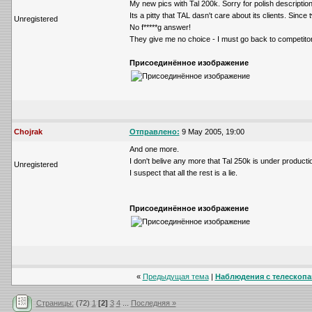
My new pics with Tal 200k. Sorry for polish description
Its a pitty that TAL dasn't care about its clients. Sin
Unregistered
No f*****g answer!
They give me no choice - I must go back to competito
Присоединённое изображение
Chojrak
Отправлено:
9 May 2005, 19:00
And one more.
I don't belive any more that Tal 250k is under product
Unregistered
I suspect that all the rest is a lie.
Присоединённое изображение
«
Предыдущая тема
|
Наблюдения с телескопам
Страницы:
(72)
1
[2]
3
4
...
Последняя »