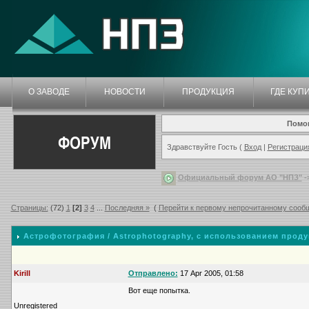
О ЗАВОДЕ
НОВОСТИ
ПРОДУКЦИЯ
ГДЕ КУП
Помо
ФОРУМ
Здравствуйте Гость (
Вход
|
Регистраци
Официальный форум АО "НПЗ"
-
Страницы:
(72)
1
[2]
3
4
...
Последняя »
(
Перейти к первому непрочитанному сооб
Астрофотография / Astrophotography
, с использованием прод
Kirill
Отправлено:
17 Apr 2005, 01:58
Вот еще попытка.
Unregistered