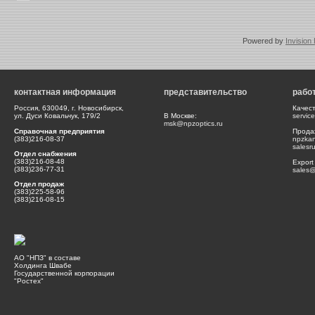
Powered by
Invision
контактная информация
представительство
рабо
Россия, 630049, г. Новосибирск,
Качес
ул. Дуси Ковальчук, 179/2
В Москве:
servic
msk@npzoptics.ru
Справочная предприятия
Прода
(383)216-08-37
npzka
salesr
Отдел снабжения
(383)216-08-48
Export
(383)236-77-31
sales@
Отдел продаж
(383)225-58-96
(383)216-08-15
АО "НПЗ" в составе
Холдинга Швабе
Государственной корпорации
"Ростех"