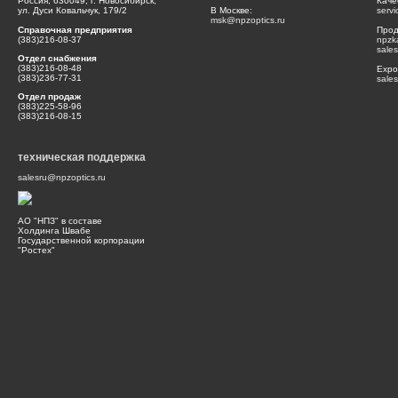
Россия, 630049, г. Новосибирск,
Каче
ул. Дуси Ковальчук, 179/2
В Москве:
serv
msk@npzoptics.ru
Справочная предприятия
Прод
(383)216-08-37
npzk
sale
Отдел снабжения
(383)216-08-48
Expor
(383)236-77-31
sale
Отдел продаж
(383)225-58-96
(383)216-08-15
техническая поддержка
salesru@npzoptics.ru
АО "НПЗ" в составе
Холдинга Швабе
Государственной корпорации
"Ростех"