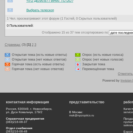
ЧТО ДЕЛАТЬ? / WHAT TO DO?
Выбрать телескоп
1 Чел. просматривают этот форум (1 Гостей, 0 Скрытых пользователей)
0 Пользователей:
Отображено 15 из 37 тем отсортировано по
Страницы:
(3)
[1]
2
3
Открытая тема (есть новые ответы)
Опрос (есть новые голоса)
Открытая тема (нет новых ответов)
Опрос (нет новых голосов)
Горячая тема (есть новые ответы)
Закрытая тема
Горячая тема (нет новых ответов)
Перемещённая тема
Отметить
Powered by
Invision
контактная информация
представительство
рабо
Россия, 630049, г. Новосибирск,
Качес
ул. Дуси Ковальчук, 179/2
В Москве:
servic
msk@npzoptics.ru
Справочная предприятия
Прода
(383)216-08-37
npzka
salesr
Отдел снабжения
(383)216-08-48
Export