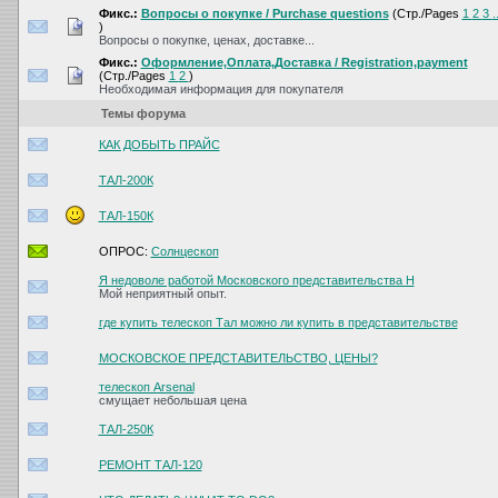
Фикс.:
Вопросы о покупке / Purchase questions
(Стр./Pages
1
2
3
.
)
Вопросы о покупке, ценах, доставке...
Фикс.:
Оформление,Оплата,Доставка / Registration,payment
(Стр./Pages
1
2
)
Необходимая информация для покупателя
Темы форума
КАК ДОБЫТЬ ПРАЙС
ТАЛ-200К
ТАЛ-150К
ОПРОС:
Солнцескоп
Я недоволе работой Московского представительства Н
Мой неприятный опыт.
где купить телескоп Тал можно ли купить в представительстве
МОСКОВСКОЕ ПРЕДСТАВИТЕЛЬСТВО, ЦЕНЫ?
телескоп Arsenal
смущает небольшая цена
ТАЛ-250К
РЕМОНТ ТАЛ-120