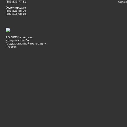
(383)236-77-31
sales@
Отдел продаж
(383)225-58-96
(383)216-08-15
АО "НПЗ" в составе
Холдинга Швабе
Государственной корпорации
"Ростех"