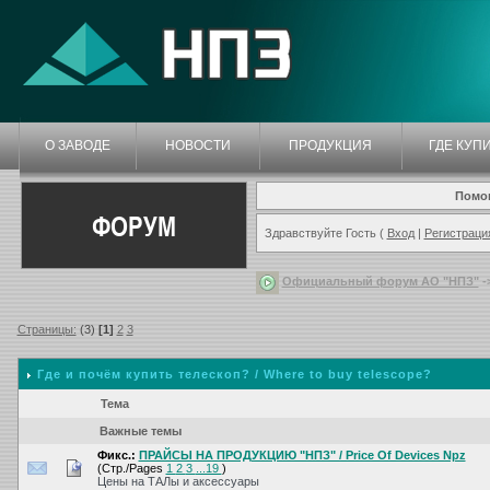
О ЗАВОДЕ
НОВОСТИ
ПРОДУКЦИЯ
ГДЕ КУП
Помо
ФОРУМ
Здравствуйте Гость (
Вход
|
Регистраци
Официальный форум АО "НПЗ"
-
Страницы:
(3)
[1]
2
3
Где и почём купить телескоп? / Where to buy telescope?
Тема
Важные темы
Фикс.:
ПРАЙСЫ НА ПРОДУКЦИЮ "НПЗ" / Price Of Devices Npz
(Стр./Pages
1
2
3
...19
)
Цены на ТАЛы и аксессуары