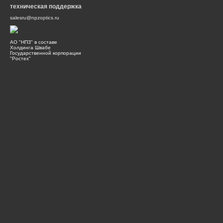
техническая поддержка
salesru@npzoptics.ru
АО "НПЗ" в составе
Холдинга Швабе
Государственной корпорации
"Ростех"