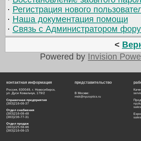
·
Регистрация нового пользовате
·
Наша документация помощи
·
Связь с Администратором фор
<
Вер
Powered by
Invision Powe
контактная информация
представительство
раб
Россия, 630049, г. Новосибирск,
Каче
ул. Дуси Ковальчук, 179/2
В Москве:
serv
msk@npzoptics.ru
Справочная предприятия
Прод
(383)216-08-37
npzk
sale
Отдел снабжения
(383)216-08-48
Expor
(383)236-77-31
sale
Отдел продаж
(383)225-58-96
(383)216-08-15