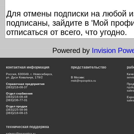
Для отмены подписки на любой и
подписаны, зайдите в 'Мой профи
отписаться от всего, что угодно.
Powered by
Invision Pow
контактная информация
представительство
раб
Россия, 630049, г. Новосибирск,
Каче
ул. Дуси Ковальчук, 179/2
В Москве:
serv
msk@npzoptics.ru
Справочная предприятия
Прод
(383)216-08-37
npzk
sale
Отдел снабжения
(383)216-08-48
Expor
(383)236-77-31
sale
Отдел продаж
(383)225-58-96
(383)216-08-15
техническая поддержка
salesru@npzoptics.ru