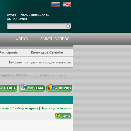
ОХОТА
ПРОМЫШЛЕННОСТЬ
АСТРОНОМИЯ
ФОРУМ
ЗАДАТЬ ВОПРОС
articipants
Календарь/Calendar
Выслать повторно письмо для активации
приборы/Sights and observation devices
 тему
|
Сообщить другу
|
Версия для печати