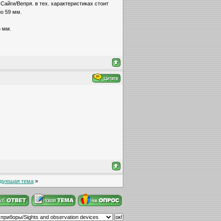
Сайги/Вепря. в тех. характеристиках стоит
о 59 мм.
6 мм.
дующая тема
»