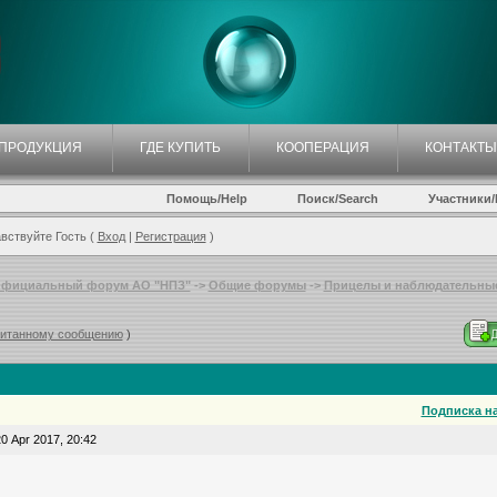
ПРОДУКЦИЯ
ГДЕ КУПИТЬ
КООПЕРАЦИЯ
КОНТАКТЫ
Помощь/Help
Поиск/Search
Участники/P
вствуйте Гость (
Вход
|
Регистрация
)
фициальный форум АО "НПЗ"
->
Общие форумы
->
Прицелы и наблюдательные 
читанному сообщению
)
Подписка на
0 Apr 2017, 20:42