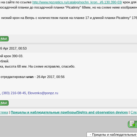
 на сайте по ссылке
http://www.npzoptics.ru/catalog/nochn_kron...i/6.130.390-03/
крон для 
посадочной планки до посадочной планки "Picatinny" 68мм, но на схеме ниже изображен
низкий крон на Вепрь с количеством пазов на планке 17 и длиной планки Picatinny" 17
6 Apr 2017, 00:53
ий крон 390-03.
ублей.
а, высота 68 мм. На схеме исправлю, спасибо.
 отредактировал
uran
- 26 Apr 2017, 00:56
 (383) 216-08-45, Elovenko@ponpz.ru
 тема
|
Прицелы и наблюдательные приборы/Sights and observation devices
|
Сле