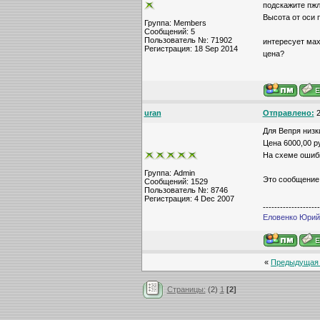
подскажите пжл
Высота от оси 
Группа: Members
Сообщений: 5
Пользователь №: 71902
интересует мах 
Регистрация: 18 Sep 2014
цена?
uran
Отправлено:
2
Для Вепря низк
Цена 6000,00 р
На схеме ошибк
Группа: Admin
Это сообщение
Сообщений: 1529
Пользователь №: 8746
Регистрация: 4 Dec 2007
--------------------
Еловенко Юрий,
«
Предыдущая
Страницы:
(2)
1
[2]