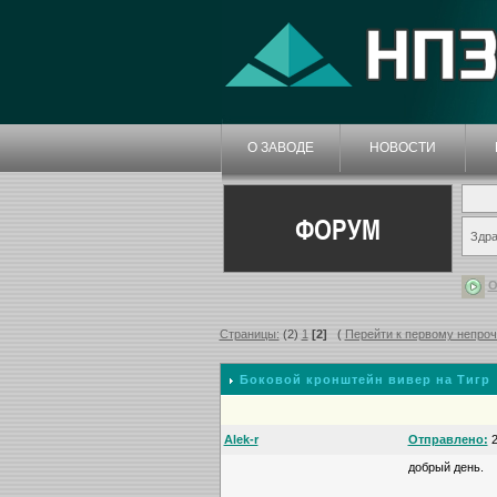
О ЗАВОДЕ
НОВОСТИ
ФОРУМ
Здра
О
Страницы:
(2)
1
[2]
(
Перейти к первому непро
Боковой кронштейн вивер на Тигр
Alek-r
Отправлено:
2
добрый день.