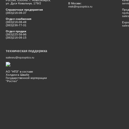
Россия, 630049, г. Новосибирск,
Каче
ул. Дуси Ковальчук, 179/2
В Москве:
serv
msk@npzoptics.ru
Справочная предприятия
Прод
(383)216-08-37
npzk
sale
Отдел снабжения
(383)216-08-48
Expor
(383)236-77-31
sale
Отдел продаж
(383)225-58-96
(383)216-08-15
техническая поддержка
salesru@npzoptics.ru
АО "НПЗ" в составе
Холдинга Швабе
Государственной корпорации
"Ростех"