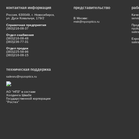
контактная информация
представительство
раб
Россия, 630049, г. Новосибирск,
Каче
ул. Дуси Ковальчук, 179/2
В Москве:
serv
msk@npzoptics.ru
Справочная предприятия
Прод
(383)216-08-37
npzk
sale
Отдел снабжения
(383)216-08-48
Expor
(383)236-77-31
sale
Отдел продаж
(383)225-58-96
(383)216-08-15
техническая поддержка
salesru@npzoptics.ru
АО "НПЗ" в составе
Холдинга Швабе
Государственной корпорации
"Ростех"