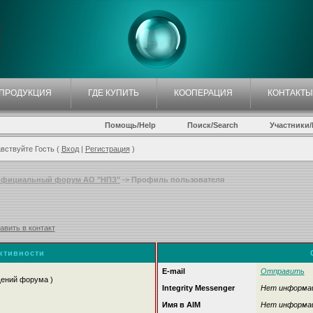
ПРОДУКЦИЯ
ГДЕ КУПИТЬ
КООПЕРАЦИЯ
КОНТАКТЫ
Помощь/Help
Поиск/Search
Участники/P
вствуйте Гость (
Вход
|
Регистрация
)
фициальный форум АО "НПЗ"
-> Профиль пользователя
авить в контакт
активности
E-mail
Отправить
щений форума )
Integrity Messenger
Нет информа
Имя в AIM
Нет информа