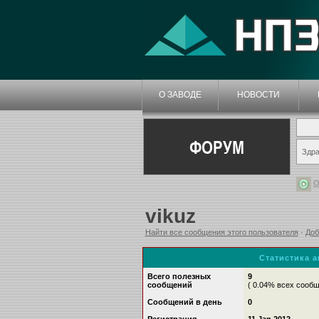
О ЗАВОДЕ
НОВОСТИ
ФОРУМ
Здра
О
vikuz
Найти все сообщения этого пользователя
·
Доб
Статистика 
Всего полезных
9
сообщений
( 0.04% всех сооб
Сообщений в день
0