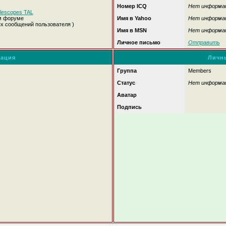
Номер ICQ
Нет информа
lescopes TAL
м форуме
Имя в Yahoo
Нет информа
ых сообщений пользователя )
Имя в MSN
Нет информа
Личное письмо
Отправить
ация
Личн
Группа
Members
Статус
Нет информа
Аватар
Подпись