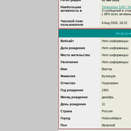
Регистрация
11 Jan 2012
Наибольшая
Телескопы ТАЛ / Te
активность в
3 сообщений в это
( 38% всех активн
Часовой пояс
6 Aug 2026, 18:22
пользователя
Информ
Вебсайт
Нет информации
Дата рождения
Нет информации
Место жительства
Нет информации
Увлечения
Нет информации
Имя
Виктор
Фамилия
Кузнецов
Отчество
Георгиевич
Год рождения
1961
Месяц рождения
декабрь
День рождения
11
Страна
Россия
Город
Новосибирск
Пол
Мужской