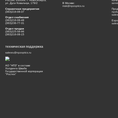
Россия, 630049, г. Новосибирск,
Каче
ул. Дуси Ковальчук, 179/2
В Москве:
serv
msk@npzoptics.ru
Справочная предприятия
Прод
(383)216-08-37
npzk
sale
Отдел снабжения
(383)216-08-48
Expor
(383)236-77-31
sale
Отдел продаж
(383)225-58-96
(383)216-08-15
техническая поддержка
salesru@npzoptics.ru
АО "НПЗ" в составе
Холдинга Швабе
Государственной корпорации
"Ростех"